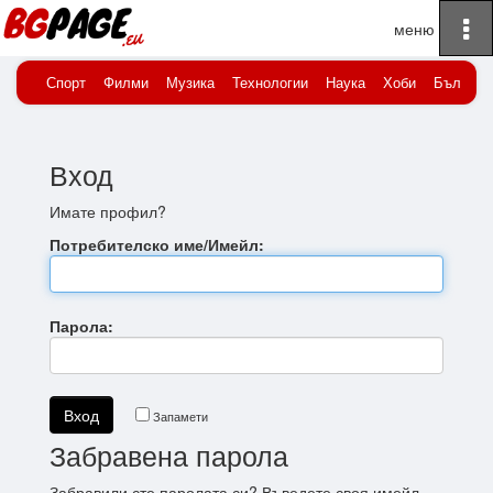
To
Начало
Вход
na
Спорт
Филми
Музика
Технологии
Наука
Хоби
Българи
Вход
Имате профил?
Потребителско име/Имейл:
Парола:
Запамети
Забравена парола
Забравили сте паролата си? Въведете своя имейл