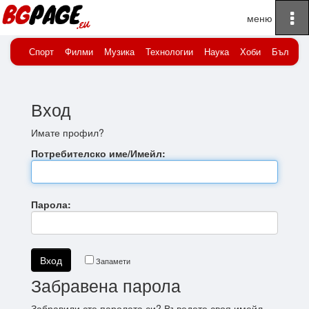
To
Начало
Вход
na
Спорт
Филми
Музика
Технологии
Наука
Хоби
Българи
Вход
Имате профил?
Потребителско име/Имейл:
Парола:
Запамети
Забравена парола
Забравили сте паролата си? Въведете своя имейл