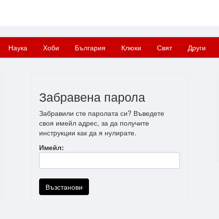
Наука
Хоби
България
Клюки
Свят
Други
Забравена парола
Забравили сте паролата си? Въведете
своя имейл адрес, за да получите
инструкции как да я нулирате.
Имейл: