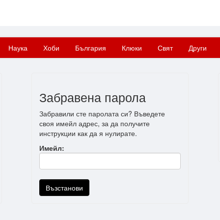
Наука
Хоби
България
Клюки
Свят
Други
Забравена парола
Забравили сте паролата си? Въведете
своя имейл адрес, за да получите
инструкции как да я нулирате.
Имейл: