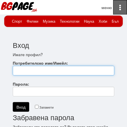
To
Начало
Вход
na
Спорт
Филми
Музика
Технологии
Наука
Хоби
Българи
Вход
Имате профил?
Потребителско име/Имейл:
Парола:
Запамети
Забравена парола
Забравили сте паролата си? Въведете своя имейл