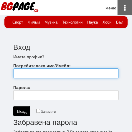
To
Начало
Вход
na
Спорт
Филми
Музика
Технологии
Наука
Хоби
Българи
Вход
Имате профил?
Потребителско име/Имейл:
Парола:
Запамети
Забравена парола
Забравили сте паролата си? Въведете своя имейл