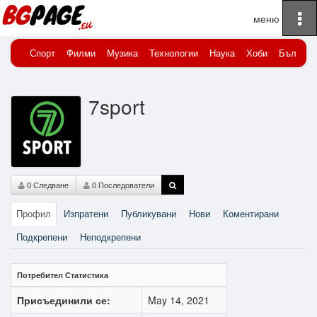
To
Начало
7sport
na
Спорт
Филми
Музика
Технологии
Наука
Хоби
Българи
7sport
0 Следване
0 Последователи
Профил
Изпратени
Публикувани
Нови
Коментирани
Подкрепени
Неподкрепени
Потребител Статистика
Присъединили се:
May 14, 2021