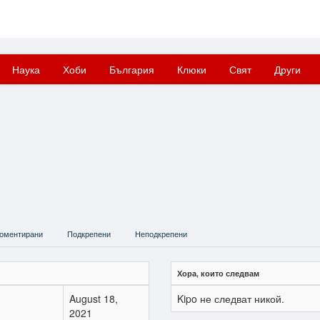
Наука
Хоби
България
Клюки
Свят
Други
оментирани
Подкрепени
Неподкрепени
Хора, които следвам
August 18,
Kipo не следват никой.
2021