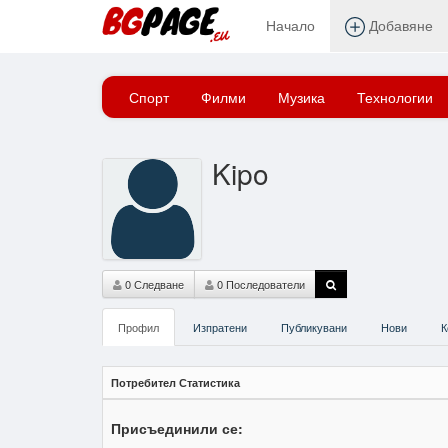
Начало
Добавяне
Начало
kipo
Спорт
Филми
Музика
Технологии
Kipo
0 Следване
0 Последователи
Профил
Изпратени
Публикувани
Нови
К
Потребител Статистика
Присъединили се: