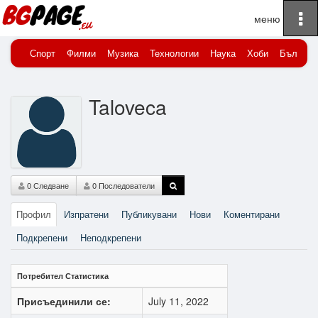
To
Начало
taloveca
na
Спорт
Филми
Музика
Технологии
Наука
Хоби
Българи
Taloveca
0 Следване
0 Последователи
Профил
Изпратени
Публикувани
Нови
Коментирани
Подкрепени
Неподкрепени
Потребител Статистика
Присъединили се:
July 11, 2022