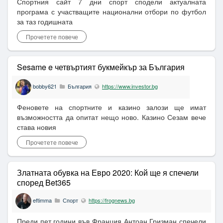
Спортния сайт 7 дни спорт сподели актуалната
програма с участващите национални отбори по футбол
за таз годишната
Прочетете повече
Sesame e четвъртият букмейкър за България
bobby621
България
https://www.investor.bg
Феновете на спортните и казино залози ще имат
възможността да опитат нещо ново. Казино Сезам вече
става новия
Прочетете повече
Златната обувка на Евро 2020: Кой ще я спечели
според Bet365
eftimma
Спорт
https://frognews.bg
Преди пет години във Франция Антоан Гризман спечели