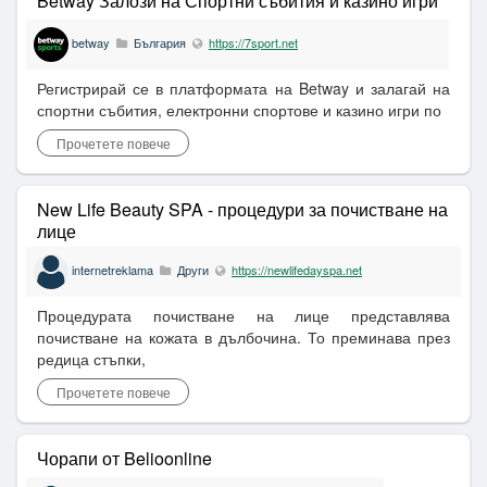
Betway Залози на Спортни събития и казино игри
betway
България
https://7sport.net
Регистрирай се в платформата на Betway и залагай на
спортни събития, електронни спортове и казино игри по
Прочетете повече
New Life Beauty SPA - процедури за почистване на
лице
internetreklama
Други
https://newlifedayspa.net
Процедурата почистване на лице представлява
почистване на кожата в дълбочина. То преминава през
редица стъпки,
Прочетете повече
Чорапи от Belioonline