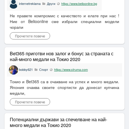
internetreklama
Други
https://www.belioonline.bg
Не правете компромис с качеството и елате при нас !
Ние от Belioonline сме избрали специални модели
чорапи
Прочетете повече
Bet365 приготви нов залог и бонус за страната с
най-много медали на Токио 2020
bobby621
Спорт
https://www.struma.com
Токио и Bet365 са в очакване на успех и много медали.
Япония очаква своите спортисти да донесат купчина
медали,
Прочетете повече
Потенциални държави за спечелване на най-
много медали на Токио 2020