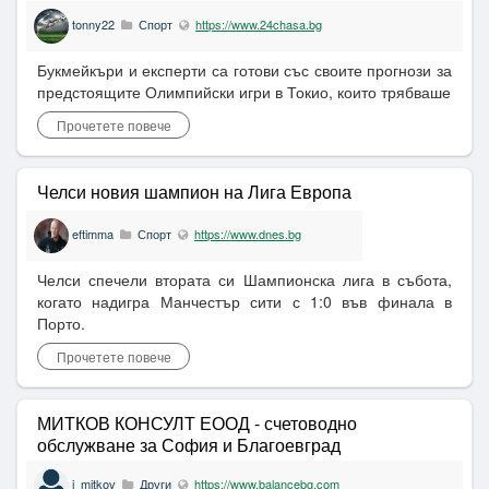
tonny22
Спорт
https://www.24chasa.bg
Букмейкъри и експерти са готови със своите прогнози за
предстоящите Олимпийски игри в Токио, които трябваше
Прочетете повече
Челси новия шампион на Лига Европа
eftimma
Спорт
https://www.dnes.bg
Челси спечели втората си Шампионска лига в събота,
когато надигра Манчестър сити с 1:0 във финала в
Порто.
Прочетете повече
МИТКОВ КОНСУЛТ ЕООД - счетоводно
обслужване за София и Благоевград
i_mitkov
Други
https://www.balancebg.com