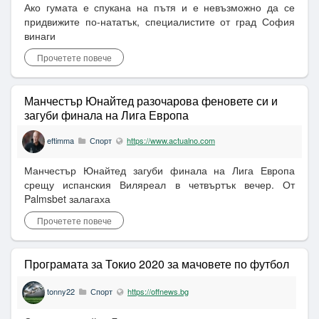
Ако гумата е спукана на пътя и е невъзможно да се
придвижите по-нататък, специалистите от град София
винаги
Прочетете повече
Манчестър Юнайтед разочарова феновете си и
загуби финала на Лига Европа
eftimma
Спорт
https://www.actualno.com
Манчестър Юнайтед загуби финала на Лига Европа
срещу испанския Виляреал в четвъртък вечер. От
Palmsbet залагаха
Прочетете повече
Програмата за Токио 2020 за мачовете по футбол
tonny22
Спорт
https://offnews.bg