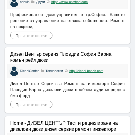
nebula
Други
https://www.univhod.com
Професионален домоуправител в гр.София. Вашето
решение за управление на етажна собственост. Ремонт
на покриви,
Прочетете повече
Дизел Център сервиз Пловдив София Варна
комън рейл дюзи
DieselCenter
Технологии
http://diesel-bosch.com
Дизел Център Сервиз за Ремонт на инжектори София
Пловдив Варна дизелови дюзи проблем ауди мерцедес
бмв форд
Прочетете повече
Home - ДИЗЕЛ ЦЕНТЪР Тест и рециклиране на
дизелови дюзи дизел сервиз ремонт инжектори
проверка комън рейл