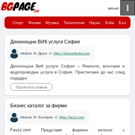
To
Начало
Публикувани новини
na
Спорт
Филми
Музика
Технологии
Наука
Хоби
Българи
Денонощни ВИК услуги София
reklama
Други
https://vikavariisofia.com
Денонощни ВиК услуги София – Ремонти, монтажи и
водопроводни услуги в София. Пристигаме до час след
подаден
Прочетете повече
Бизнес каталог за фирми
reklama
България
https://favzz.com
Favzz.com Представя фирмен каталог с