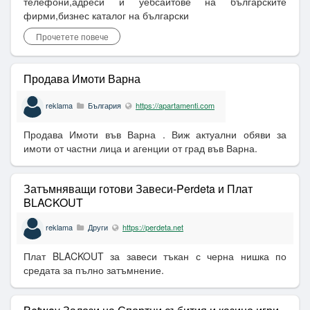
телефони,адреси и уебсайтове на българските
фирми,бизнес каталог на български
Прочетете повече
Продава Имоти Варна
reklama
България
https://apartamenti.com
Продава Имоти във Варна . Виж актуални обяви за
имоти от частни лица и агенции от град във Варна.
Затъмняващи готови Завеси-Perdeta и Плат
BLACKOUT
reklama
Други
https://perdeta.net
Плат BLACKOUT за завеси тъкан с черна нишка по
средата за пълно затъмнение.