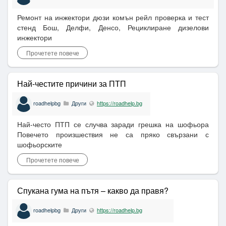
Ремонт на инжектори дюзи комън рейл проверка и тест
стенд Бош, Делфи, Денсо, Рециклиране дизелови
инжектори
Прочетете повече
Най-честите причини за ПТП
roadhelpbg
Други
https://roadhelp.bg
Най-често ПТП се случва заради грешка на шофьора
Повечето произшествия не са пряко свързани с
шофьорските
Прочетете повече
Спукана гума на пътя – какво да правя?
roadhelpbg
Други
https://roadhelp.bg