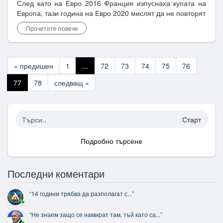
След като на Евро 2016 Франция изпуснаха купата на
Европа, тази година на Евро 2020 мислят да не повторят
Прочетете повече
« предишен
1
...
72
73
74
75
76
77
78
следващ »
Старт
Подробно търсене
Последни коментари
“
14 години трябва да разполагат с...
”
“
Не знаем защо се намират там, тъй като са...
”