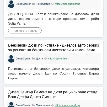
DieselCenter
Технологии
https://dieselcenter.bg
ДИЗЕЛ ЦЕНТЪР Тест и рециклиране на дизелови дюзи
дизел сервиз ремонт инжектори проверка комън рейл
Sofia Varna
Прочетете повече
Бензинови дюзи почистване - Дизелов авто сервиз
за ремонт на бензинови инжектори и коман реил
DieselCenter
Други
http://injector.tech
Почистване на бензинови дюзи с ултразвук инжектори
лошо палене Дизел Център София Пловдив Варна
Бургас
Дизел Център Ремонт на дюзи рециклиране стенд
Бош Делфи Денсо Сименс
DieselCenter
Технологии
https://commonrail.bg