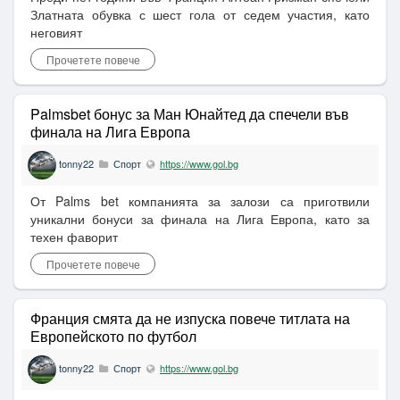
Златната обувка с шест гола от седем участия, като
неговият
Прочетете повече
Palmsbet бонус за Ман Юнайтед да спечели във
финала на Лига Европа
tonny22
Спорт
https://www.gol.bg
От Palms bet компанията за залози са приготвили
уникални бонуси за финала на Лига Европа, като за
техен фаворит
Прочетете повече
Франция смята да не изпуска повече титлата на
Европейското по футбол
tonny22
Спорт
https://www.gol.bg