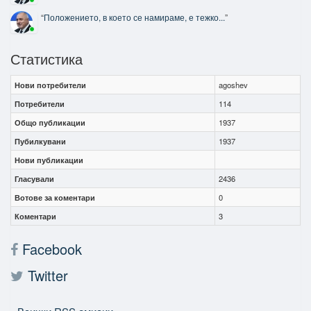
“
Положението, в което се намираме, е тежко...
”
Статистика
Нови потребители
agoshev
Потребители
114
Общо публикации
1937
Пубилкувани
1937
Нови публикации
Гласували
2436
Вотове за коментари
0
Коментари
3
Facebook
Twitter