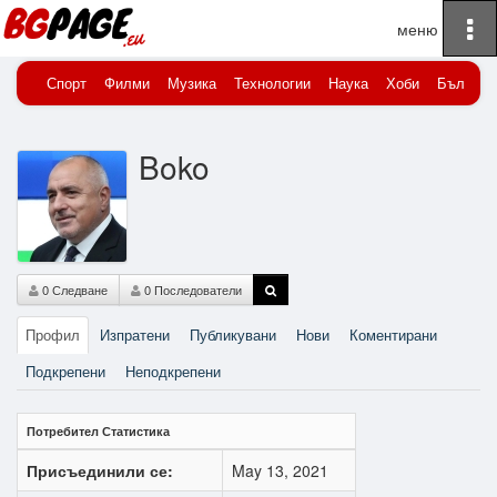
To
Начало
Boko
na
Спорт
Филми
Музика
Технологии
Наука
Хоби
Българи
Boko
0 Следване
0 Последователи
Профил
Изпратени
Публикувани
Нови
Коментирани
Подкрепени
Неподкрепени
Потребител Статистика
Присъединили се:
May 13, 2021