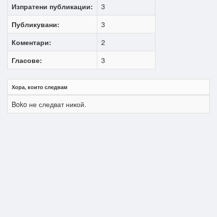
Изпратени публикации:
3
Публикувани:
3
Коментари:
2
Гласове:
3
Хора, които следвам
Boko не следват никой.