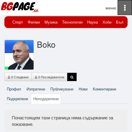
To
Начало
Boko
Неподкрепени
na
Спорт
Филми
Музика
Технологии
Наука
Хоби
Българи
Boko
0 Следване
0 Последователи
Профил
Изпратени
Публикувани
Нови
Коментирани
Подкрепени
Неподкрепени
Понастоящем тази страница няма съдържание за
показване.