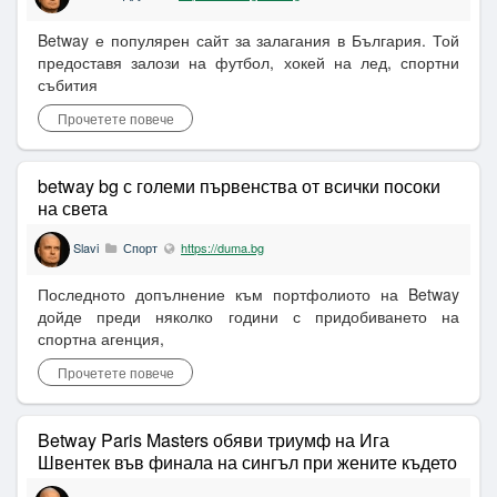
Betway е популярен сайт за залагания в България. Той
предоставя залози на футбол, хокей на лед, спортни
събития
Прочетете повече
betway bg с големи първенства от всички посоки
на света
Slavi
Спорт
https://duma.bg
Последното допълнение към портфолиото на Betway
дойде преди няколко години с придобиването на
спортна агенция,
Прочетете повече
Betway Paris Masters обяви триумф на Ига
Швентек във финала на сингъл при жените където
тя победи