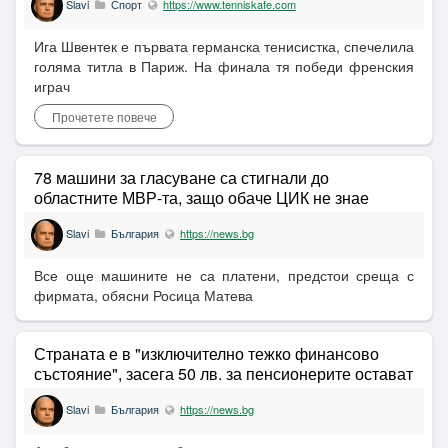
Slavi
Спорт
https://www.tenniskafe.com
Ига Швентек е първата германска тенисистка, спечелила
голяма титла в Париж. На финала тя победи френския
играч
Прочетете повече
78 машини за гласуване са стигнали до
областните МВР-та, защо обаче ЦИК не знае
Slavi
България
https://news.bg
Все още машините не са платени, предстои среща с
фирмата, обясни Росица Матева
Страната е в "изключително тежко финансово
състояние", засега 50 лв. за пенсионерите остават
Slavi
България
https://news.bg