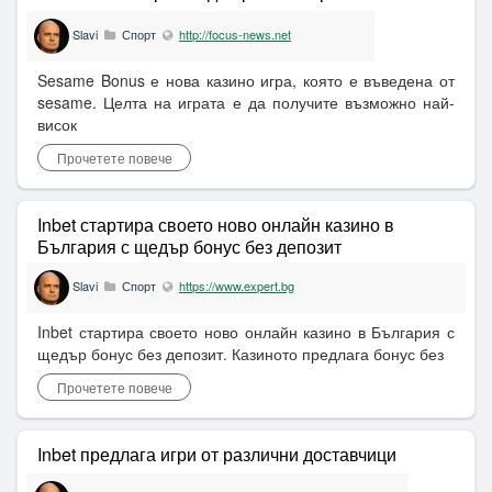
Slavi
Спорт
http://focus-news.net
Sesame Bonus е нова казино игра, която е въведена от
sesame. Целта на играта е да получите възможно най-
висок
Прочетете повече
Inbet стартира своето ново онлайн казино в
България с щедър бонус без депозит
Slavi
Спорт
https://www.expert.bg
Inbet стартира своето ново онлайн казино в България с
щедър бонус без депозит. Казиното предлага бонус без
Прочетете повече
Inbet предлага игри от различни доставчици