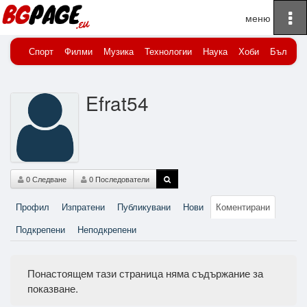
To
Начало
efrat54
Коментирани
na
Спорт
Филми
Музика
Технологии
Наука
Хоби
Българи
Efrat54
0 Следване
0 Последователи
Профил
Изпратени
Публикувани
Нови
Коментирани
Подкрепени
Неподкрепени
Понастоящем тази страница няма съдържание за
показване.