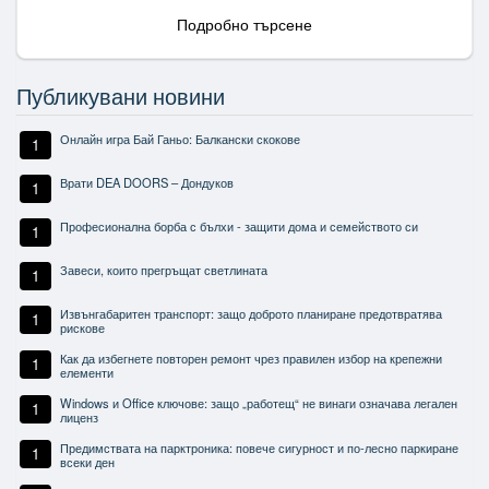
Подробно търсене
Публикувани новини
Онлайн игра Бай Ганьо: Балкански скокове
1
Врати DEA DOORS – Дондуков
1
Професионална борба с бълхи - защити дома и семейството си
1
Завеси, които прегръщат светлината
1
Извънгабаритен транспорт: защо доброто планиране предотвратява
1
рискове
Как да избегнете повторен ремонт чрез правилен избор на крепежни
1
елементи
Windows и Office ключове: защо „работещ“ не винаги означава легален
1
лиценз
Предимствата на парктроника: повече сигурност и по-лесно паркиране
1
всеки ден