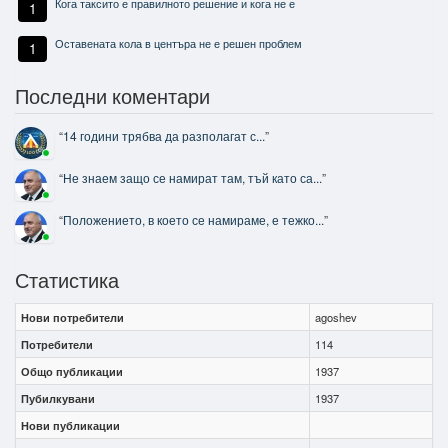
Кога таксито е правилното решение и кога не е
1
Оставената кола в центъра не е решен проблем
1
Последни коментари
“
14 години трябва да разполагат с...
”
“
Не знаем защо се намират там, тъй като са...
”
“
Положението, в което се намираме, е тежко...
”
Статистика
Нови потребители
agoshev
Потребители
114
Общо публикации
1937
Пубилкувани
1937
Нови публикации