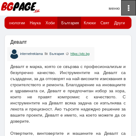
To
Начало
na
Технологии
Наука
Хоби
България
Клюки
Свят
Други
Девалт
internetreklama
България
https://ptc.bg
Девалт е марка, която се свързва с професионализъм и
безупречно качество. Инструментите на Девалт са
създадени, за да отговорят на най-високите изисквания в
строителството и ремонта. Благодарение на иновациите
и здравината си, Девалт е предпочитан избор за хора,
които не правят компромис с качеството. С
инструментите на Девалт всяка задача се изпълнява с
лекота и прецизност. Ако търсите надеждно решение за
вашите проекти, Девалт е името, на което можете да се
доверите.
Отвертките, винтовертите и машините на Девалт са