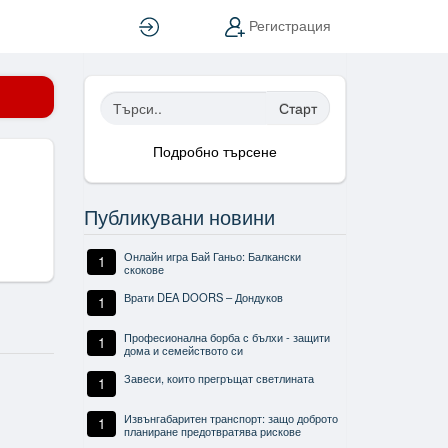
Вход
Регистрация
Старт
Подробно търсене
Публикувани новини
Онлайн игра Бай Ганьо: Балкански
1
скокове
Врати DEA DOORS – Дондуков
1
Професионална борба с бълхи - защити
1
дома и семейството си
Завеси, които прегръщат светлината
1
Извънгабаритен транспорт: защо доброто
1
планиране предотвратява рискове