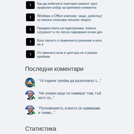
Как да избегнете повторен ремонт чрез
1
правилен избор на крепежни елементи
Windows и Office ключове: защо „работещ“
1
не винаги означава легален лиценз
Предимствата на парктроника: повече
1
сигурност и по-лесно паркиране всеки ден
Кога таксито е правилното решение и кога
1
не е
Оставената кола в центъра не е решен
1
проблем
Последни коментари
“
14 години трябва да разполагат с...
”
“
Не знаем защо се намират там, тъй
като са...
”
“
Положението, в което се намираме,
е тежко...
”
Статистика