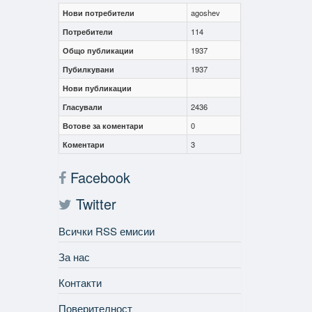
Нови потребители
agoshev
Потребители
114
Общо публикации
1937
Пубилкувани
1937
Нови публикации
Гласували
2436
Вотове за коментари
0
Коментари
3
Facebook
Twitter
Всички RSS емисии
За нас
Контакти
Поверителност