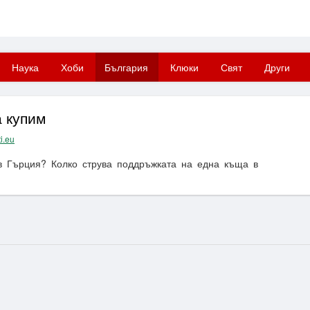
Наука
Хоби
България
Клюки
Свят
Други
а купим
ti.eu
в Гърция? Колко струва поддръжката на една къща в