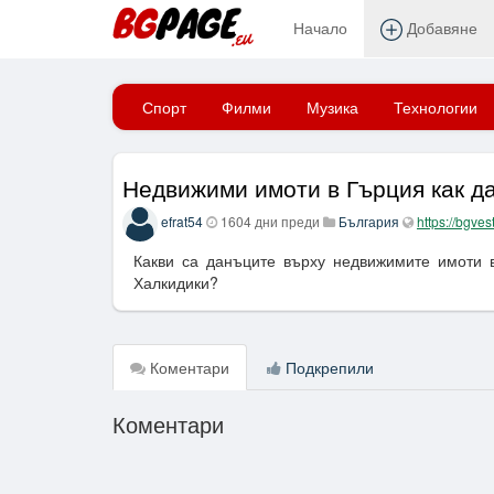
Начало
Добавяне
Начало
Спорт
Филми
Музика
Технологии
Недвижими имоти в Гърция как д
efrat54
1604 дни преди
България
https://bgves
Какви са данъците върху недвижимите имоти 
Халкидики?
Коментари
Подкрепили
Коментари