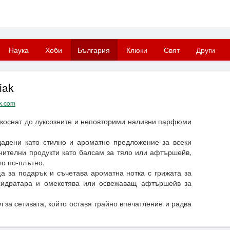
Наука
Хоби
България
Клюки
Свят
Други
iak
ak.com
докоснат до луксозните и неповторими наливни парфюми
дадени като стилно и ароматно предложение за всеки
ителни продукти като балсам за тяло или афтършейв,
то по-плътно.
ща за подарък и съчетава ароматна нотка с грижата за
хидратара и омекотява или освежаващ афтършейв за
л за сетивата, който оставя трайно впечатление и радва