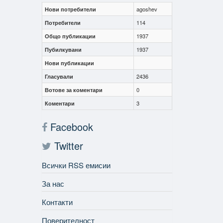
Нови потребители
agoshev
Потребители
114
Общо публикации
1937
Пубилкувани
1937
Нови публикации
Гласували
2436
Вотове за коментари
0
Коментари
3
Facebook
Twitter
Всички RSS емисии
За нас
Контакти
Поверителност