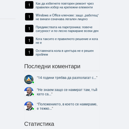
Как да избегнете повторен ремонт чрез
1
правилен избор на крепежни елементи
Windows и Office ключове: защо „работещ“
1
не винаги означава легален лиценз
Предимствата на парктроника: повече
1
сигурност и по-лесно паркиране всеки ден
Кога таксито е правилното решение и кога
1
не е
Оставената кола в центъра не е решен
1
проблем
Последни коментари
“
14 години трябва да разполагат с...
”
“
Не знаем защо се намират там, тъй
като са...
”
“
Положението, в което се намираме,
е тежко...
”
Статистика