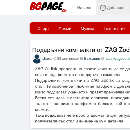
Начало
Добавяне
Начало
Спорт
Филми
Музика
Технологии
Подаръчни компелкти от ZAG Zod
sharer
83 дни преди
България
https://zagzodi
ZAG Zodiak предлага на своите клиенти да се 
вече и под формата на подаръчен комплект.
Подаръчните комплекти на ZAG Zodiak са съз
стил. Те комбинират любимия парфюм с допълн
които подсилват уханието и правят преживяване
Всеки сет идва в елегантна опаковка, подходя
тялото - например парфюмен балсам, който 
мъжете.
Така подаръкът не е просто аромат, а цял ритуа
получателя със стил и внимание към детайла.