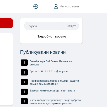
Вход
Регистрация
Старт
Подробно търсене
Публикувани новини
Онлайн игра Бай Ганьо: Балкански
1
скокове
Врати DEA DOORS – Дондуков
1
Професионална борба с бълхи - защити
1
дома и семейството си
Завеси, които прегръщат светлината
1
Извънгабаритен транспорт: защо доброто
1
планиране предотвратява рискове