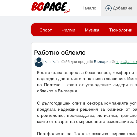
Начало
Добавяне
Начало
Спорт
Филми
Музика
Технологии
Работно облекло
kalinkalin
56 дни преди
България
https://pallte
Когато става въпрос за безопасност, комфорт и
надежден доставчик е от ключово значение. Име
на Палтекс – един от утвърдените лидери в п
облекло в България.
С дългогодишен опит в сектора компанията усп
предлага надеждни решения за бизнеси от ра
строителство, производство, логистика, трансп
които отговарят на съвременните изисквания за 
Портфолиото на Палтекс включва широка гама