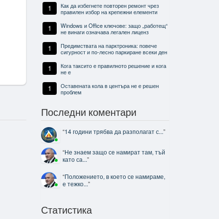
Как да избегнете повторен ремонт чрез
1
правилен избор на крепежни елементи
Windows и Office ключове: защо „работещ“
1
не винаги означава легален лиценз
Предимствата на парктроника: повече
1
сигурност и по-лесно паркиране всеки ден
Кога таксито е правилното решение и кога
1
не е
Оставената кола в центъра не е решен
1
проблем
Последни коментари
“
14 години трябва да разполагат с...
”
“
Не знаем защо се намират там, тъй
като са...
”
“
Положението, в което се намираме,
е тежко...
”
Статистика