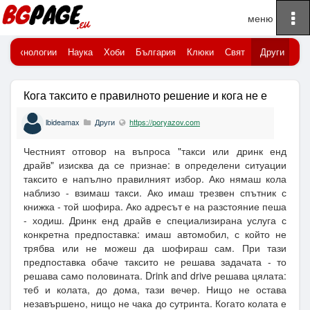
To
Начало
na
Технологии
Наука
Хоби
България
Клюки
Свят
Други
Кога таксито е правилното решение и кога не е
lbideamax
Други
https://poryazov.com
Честният отговор на въпроса "такси или дринк енд
драйв" изисква да се признае: в определени ситуации
таксито е напълно правилният избор. Ако нямаш кола
наблизо - взимаш такси. Ако имаш трезвен спътник с
книжка - той шофира. Ако адресът е на разстояние пеша
- ходиш. Дринк енд драйв е специализирана услуга с
конкретна предпоставка: имаш автомобил, с който не
трябва или не можеш да шофираш сам. При тази
предпоставка обаче таксито не решава задачата - то
решава само половината. Drink and drive решава цялата:
теб и колата, до дома, тази вечер. Нищо не остава
незавършено, нищо не чака до сутринта. Когато колата е