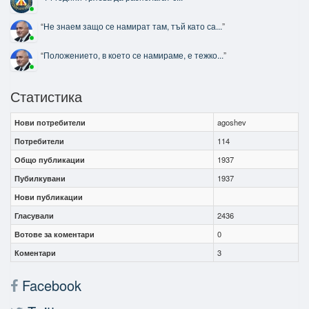
“
Не знаем защо се намират там, тъй като са...
”
“
Положението, в което се намираме, е тежко...
”
Статистика
Нови потребители
agoshev
Потребители
114
Общо публикации
1937
Пубилкувани
1937
Нови публикации
Гласували
2436
Вотове за коментари
0
Коментари
3
Facebook