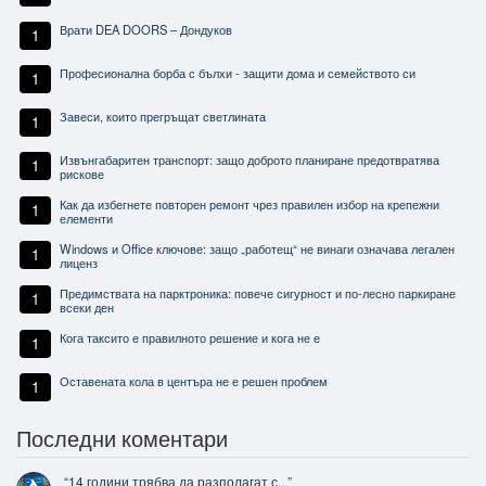
Врати DEA DOORS – Дондуков
1
Професионална борба с бълхи - защити дома и семейството си
1
Завеси, които прегръщат светлината
1
Извънгабаритен транспорт: защо доброто планиране предотвратява
1
рискове
Как да избегнете повторен ремонт чрез правилен избор на крепежни
1
елементи
Windows и Office ключове: защо „работещ“ не винаги означава легален
1
лиценз
Предимствата на парктроника: повече сигурност и по-лесно паркиране
1
всеки ден
Кога таксито е правилното решение и кога не е
1
Оставената кола в центъра не е решен проблем
1
Последни коментари
“
14 години трябва да разполагат с...
”