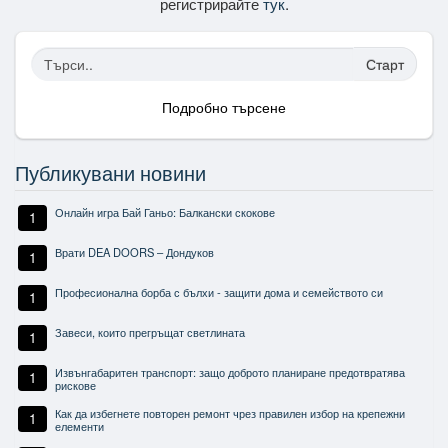
регистрирайте
тук
.
Старт
Подробно търсене
Публикувани новини
Онлайн игра Бай Ганьо: Балкански скокове
1
Врати DEA DOORS – Дондуков
1
Професионална борба с бълхи - защити дома и семейството си
1
Завеси, които прегръщат светлината
1
Извънгабаритен транспорт: защо доброто планиране предотвратява
1
рискове
Как да избегнете повторен ремонт чрез правилен избор на крепежни
1
елементи