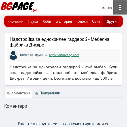
To
Начало
na
Технологии
Наука
Хоби
България
Клюки
Свят
Други
Надстройка за еднокрилен гардероб - Мебелна
фабрика Дискрет
Diskret
Други
https://diskret-bg.com
Надстройка за еднокрилен гардероб - дъб амбер. Купи
сега надстройка за гардероб от мебелна фабрика
Дискрет. Изгодни цени. Безплатна доставка над 300 лв.
Коментари
Подкрепили
Коментари
Влезте в акаунта си, за да коментирате
или се