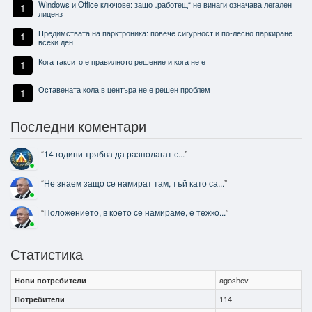
Windows и Office ключове: защо „работещ“ не винаги означава легален
1
лиценз
Предимствата на парктроника: повече сигурност и по-лесно паркиране
1
всеки ден
Кога таксито е правилното решение и кога не е
1
Оставената кола в центъра не е решен проблем
1
Последни коментари
“
14 години трябва да разполагат с...
”
“
Не знаем защо се намират там, тъй като са...
”
“
Положението, в което се намираме, е тежко...
”
Статистика
Нови потребители
agoshev
Потребители
114