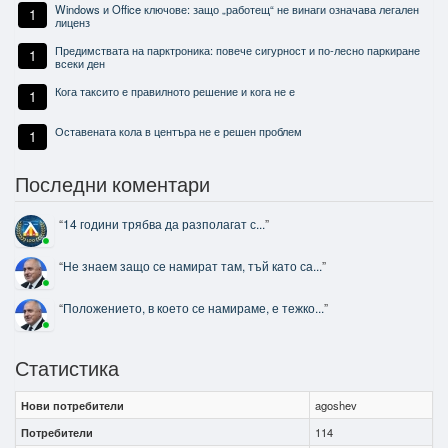
Windows и Office ключове: защо „работещ“ не винаги означава легален
1
лиценз
Предимствата на парктроника: повече сигурност и по-лесно паркиране
1
всеки ден
Кога таксито е правилното решение и кога не е
1
Оставената кола в центъра не е решен проблем
1
Последни коментари
“
14 години трябва да разполагат с...
”
“
Не знаем защо се намират там, тъй като са...
”
“
Положението, в което се намираме, е тежко...
”
Статистика
Нови потребители
agoshev
Потребители
114