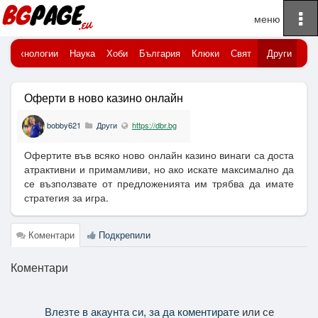
To
Начало
na
Технологии
Наука
Хоби
България
Клюки
Свят
Други
Оферти в ново казино онлайн
bobby621
Други
https://dbr.bg
Офертите във всяко ново онлайн казино винаги са доста
атрактивни и примамливи, но ако искате максимално да
се възползвате от предложенията им трябва да имате
стратегия за игра.
Коментари
Подкрепили
Коментари
Влезте в акаунта си, за да коментирате
или се