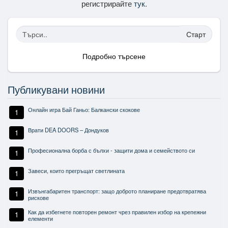
регистрирайте
тук
.
Старт
Подробно търсене
Публикувани новини
Онлайн игра Бай Ганьо: Балкански скокове
1
Врати DEA DOORS – Дондуков
1
Професионална борба с бълхи - защити дома и семейството си
1
Завеси, които прегръщат светлината
1
Извънгабаритен транспорт: защо доброто планиране предотвратява
1
рискове
Как да избегнете повторен ремонт чрез правилен избор на крепежни
1
елементи