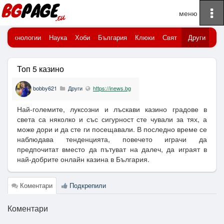
To
Начало
na
Технологии
Наука
Хоби
България
Клюки
Свят
Други
Топ 5 казино
bobby621
Други
https://inews.bg
Най-големите, луксозни и лъскави казино градове в
света са няколко и със сигурност сте чували за тях, а
може дори и да сте ги посещавали. В последно време се
наблюдава тенденцията, повечето играчи да
предпочитат вместо да пътуват на далеч, да играят в
най-добрите онлайн казина в България.
Коментари
Подкрепили
Коментари