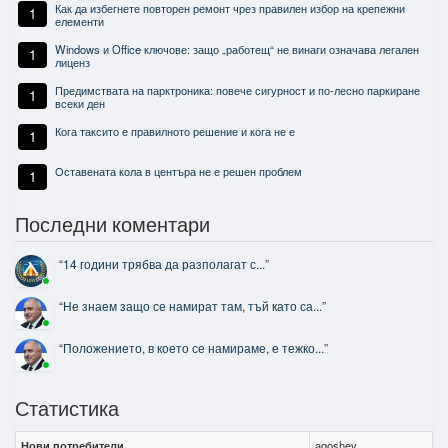
Как да избегнете повторен ремонт чрез правилен избор на крепежни
1
елементи
Windows и Office ключове: защо „работещ“ не винаги означава легален
1
лиценз
Предимствата на парктроника: повече сигурност и по-лесно паркиране
1
всеки ден
Кога таксито е правилното решение и кога не е
1
Оставената кола в центъра не е решен проблем
1
Последни коментари
“
14 години трябва да разполагат с...
”
“
Не знаем защо се намират там, тъй като са...
”
“
Положението, в което се намираме, е тежко...
”
Статистика
Нови потребители
agoshev