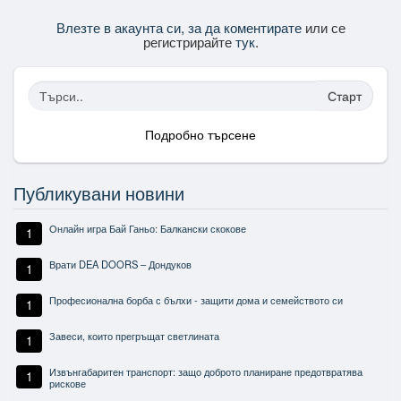
Влезте в акаунта си, за да коментирате
или се
регистрирайте
тук
.
Старт
Подробно търсене
Публикувани новини
Онлайн игра Бай Ганьо: Балкански скокове
1
Врати DEA DOORS – Дондуков
1
Професионална борба с бълхи - защити дома и семейството си
1
Завеси, които прегръщат светлината
1
Извънгабаритен транспорт: защо доброто планиране предотвратява
1
рискове