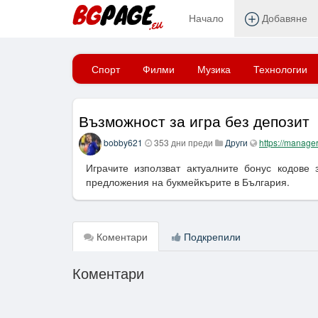
Начало
Добавяне
Начало
Спорт
Филми
Музика
Технологии
Възможност за игра без депозит
bobby621
353 дни преди
Други
https://manage
Играчите използват актуалните бонус кодове 
предложения на букмейкърите в България.
Коментари
Подкрепили
Коментари