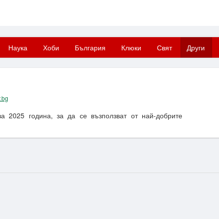
Наука
Хоби
България
Клюки
Свят
Други
r.bg
за 2025 година, за да се възползват от най-добрите