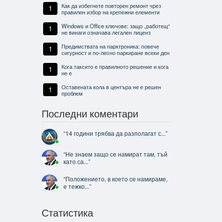
Как да избегнете повторен ремонт чрез
1
правилен избор на крепежни елементи
Windows и Office ключове: защо „работещ“
1
не винаги означава легален лиценз
Предимствата на парктроника: повече
1
сигурност и по-лесно паркиране всеки ден
Кога таксито е правилното решение и кога
1
не е
Оставената кола в центъра не е решен
1
проблем
Последни коментари
“
14 години трябва да разполагат с...
”
“
Не знаем защо се намират там, тъй
като са...
”
“
Положението, в което се намираме,
е тежко...
”
Статистика