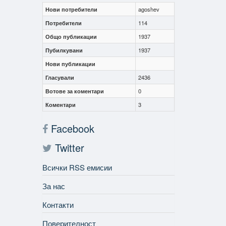
Нови потребители
agoshev
Потребители
114
Общо публикации
1937
Пубилкувани
1937
Нови публикации
Гласували
2436
Вотове за коментари
0
Коментари
3
Facebook
Twitter
Всички RSS емисии
За нас
Контакти
Поверителност