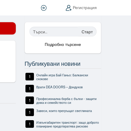
Вход
Регистрация
Старт
Подробно търсене
Публикувани новини
Онлайн игра Бай Ганьо: Балкански
1
скокове
Врати DEA DOORS – Дондуков
1
Професионална борба с бълхи - защити
1
дома и семейството си
Завеси, които прегръщат светлината
1
Извънгабаритен транспорт: защо доброто
1
планиране предотвратява рискове