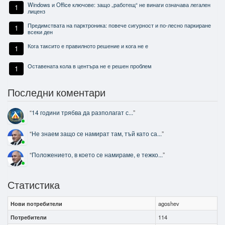
Windows и Office ключове: защо „работещ“ не винаги означава легален
1
лиценз
Предимствата на парктроника: повече сигурност и по-лесно паркиране
1
всеки ден
Кога таксито е правилното решение и кога не е
1
Оставената кола в центъра не е решен проблем
1
Последни коментари
“
14 години трябва да разполагат с...
”
“
Не знаем защо се намират там, тъй като са...
”
“
Положението, в което се намираме, е тежко...
”
Статистика
Нови потребители
agoshev
Потребители
114