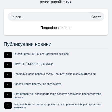
регистрирайте
тук
.
Старт
Подробно търсене
Публикувани новини
Онлайн игра Бай Ганьо: Балкански скокове
1
Врати DEA DOORS – Дондуков
1
Професионална борба с бълхи - защити дома и семейството си
1
Завеси, които прегръщат светлината
1
Извънгабаритен транспорт: защо доброто планиране предотвратява
1
рискове
Как да избегнете повторен ремонт чрез правилен избор на крепежни
1
елементи