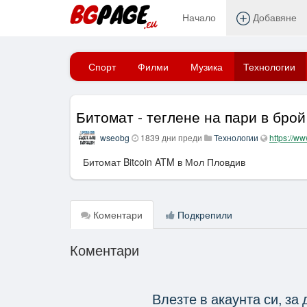
Начало
Добавяне
Начало
Спорт
Филми
Музика
Технологии
Битомат - теглене на пари в брой
wseobg
1839 дни преди
Технологии
https://ww
Битомат Bitcoin ATM в Мол Пловдив
Коментари
Подкрепили
Коментари
Влезте в акаунта си, за