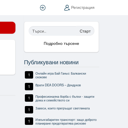
Вход
Регистрация
Старт
Подробно търсене
Публикувани новини
Онлайн игра Бай Ганьо: Балкански
1
скокове
Врати DEA DOORS – Дондуков
1
Професионална борба с бълхи - защити
1
дома и семейството си
Завеси, които прегръщат светлината
1
Извънгабаритен транспорт: защо доброто
1
планиране предотвратява рискове