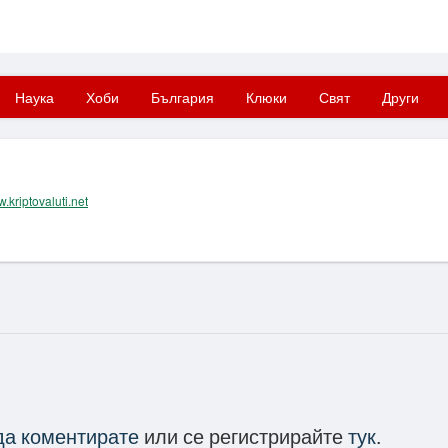
Наука
Хоби
България
Клюки
Свят
Други
w.kriptovaluti.net
 да коментирате
или се регистрирайте
тук
.