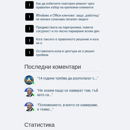
Как да избегнете повторен ремонт чрез
1
правилен избор на крепежни елементи
Windows и Office ключове: защо „работещ“
1
не винаги означава легален лиценз
Предимствата на парктроника: повече
1
сигурност и по-лесно паркиране всеки ден
Кога таксито е правилното решение и кога
1
не е
Оставената кола в центъра не е решен
1
проблем
Последни коментари
“
14 години трябва да разполагат с...
”
“
Не знаем защо се намират там, тъй
като са...
”
“
Положението, в което се намираме,
е тежко...
”
Статистика