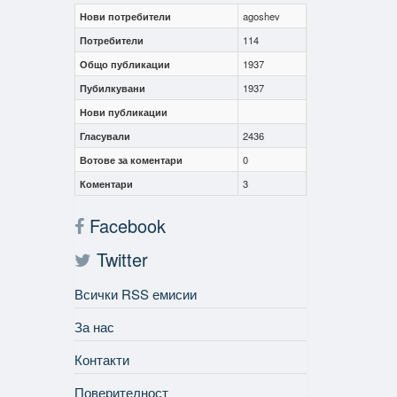
Нови потребители
agoshev
Потребители
114
Общо публикации
1937
Пубилкувани
1937
Нови публикации
Гласували
2436
Вотове за коментари
0
Коментари
3
Facebook
Twitter
Всички RSS емисии
За нас
Контакти
Поверителност