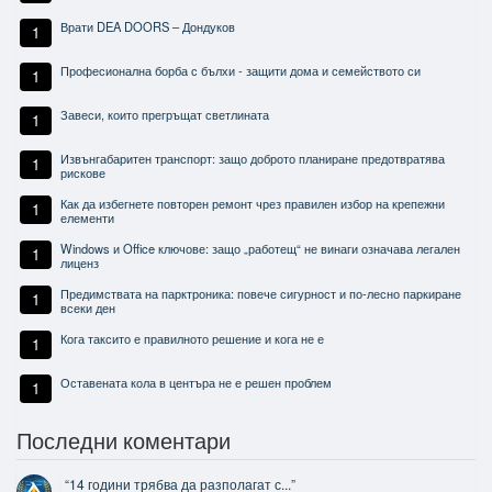
Врати DEA DOORS – Дондуков
1
Професионална борба с бълхи - защити дома и семейството си
1
Завеси, които прегръщат светлината
1
Извънгабаритен транспорт: защо доброто планиране предотвратява
1
рискове
Как да избегнете повторен ремонт чрез правилен избор на крепежни
1
елементи
Windows и Office ключове: защо „работещ“ не винаги означава легален
1
лиценз
Предимствата на парктроника: повече сигурност и по-лесно паркиране
1
всеки ден
Кога таксито е правилното решение и кога не е
1
Оставената кола в центъра не е решен проблем
1
Последни коментари
“
14 години трябва да разполагат с...
”