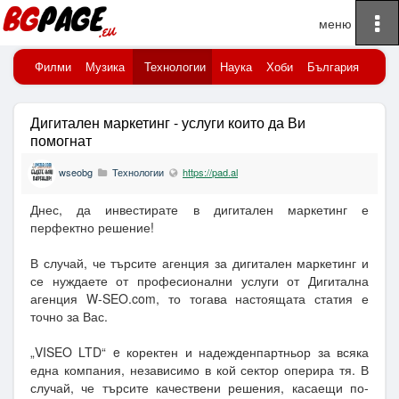
To
Начало
na
порт
Филми
Музика
Технологии
Наука
Хоби
България
Клю
Дигитален маркетинг - услуги които да Ви
помогнат
wseobg
Технологии
https://pad.al
Днес, да инвестирате в дигитален маркетинг е
перфектно решение!
В случай, че търсите агенция за дигитален маркетинг и
се нуждаете от професионални услуги от Дигитална
агенция W-SEO.com, то тогава настоящата статия е
точно за Вас.
„VISEO LTD“ e коректен и надежденпартньор за всяка
една компания, независимо в кой сектор оперира тя. В
случай, че търсите качествени решения, касаещи по-