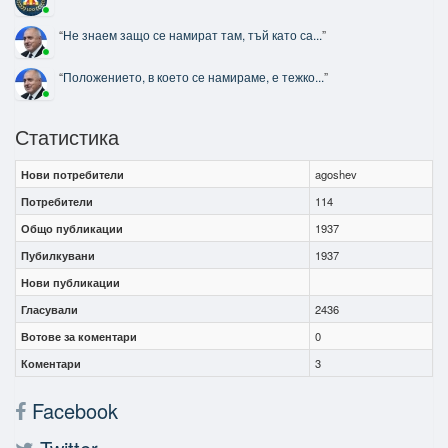
“
Не знаем защо се намират там, тъй като са...
”
“
Положението, в което се намираме, е тежко...
”
Статистика
Нови потребители
agoshev
Потребители
114
Общо публикации
1937
Пубилкувани
1937
Нови публикации
Гласували
2436
Вотове за коментари
0
Коментари
3
Facebook