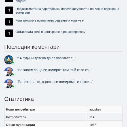
лиценз
Предимствата на парктроника: повече сигурност и по-лесно паркиране
1
всеки ден
Кога таксито е правилното решение и кога не е
1
Оставената кола в центъра не е решен проблем
1
Последни коментари
“
14 години трябва да разполагат с...
”
“
Не знаем защо се намират там, тъй като са...
”
“
Положението, в което се намираме, е тежко...
”
Статистика
Нови потребители
agoshev
Потребители
114
Общо публикации
1937