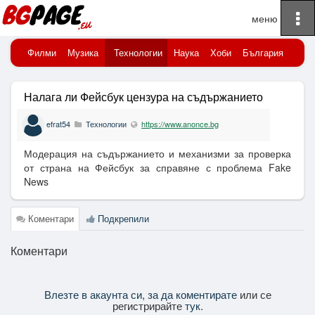
To
Начало
na
порт
Филми
Музика
Технологии
Наука
Хоби
България
Клю
Налага ли Фейсбук цензура на съдържанието
efrat54
Технологии
https://www.anonce.bg
Модерация на съдържанието и механизми за проверка
от страна на Фейсбук за справяне с проблема Fake
News
Коментари
Подкрепили
Коментари
Влезте в акаунта си, за да коментирате
или се
регистрирайте
тук
.