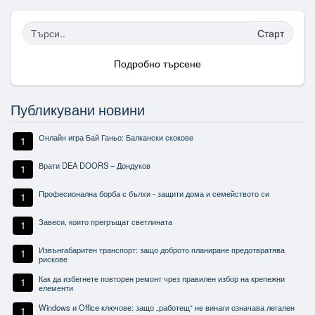
Старт
Подробно търсене
Публикувани новини
Онлайн игра Бай Ганьо: Балкански скокове
1
Врати DEA DOORS – Дондуков
1
Професионална борба с бълхи - защити дома и семейството си
1
Завеси, които прегръщат светлината
1
Извънгабаритен транспорт: защо доброто планиране предотвратява
1
рискове
Как да избегнете повторен ремонт чрез правилен избор на крепежни
1
елементи
Windows и Office ключове: защо „работещ“ не винаги означава легален
1