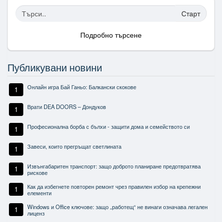
Старт
Подробно търсене
Публикувани новини
Онлайн игра Бай Ганьо: Балкански скокове
1
Врати DEA DOORS – Дондуков
1
Професионална борба с бълхи - защити дома и семейството си
1
Завеси, които прегръщат светлината
1
Извънгабаритен транспорт: защо доброто планиране предотвратява
1
рискове
Как да избегнете повторен ремонт чрез правилен избор на крепежни
1
елементи
Windows и Office ключове: защо „работещ“ не винаги означава легален
1
лиценз