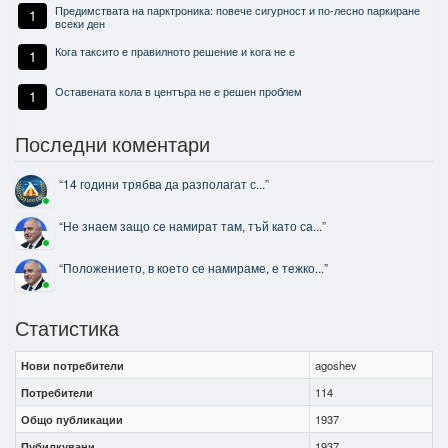
Предимствата на парктроника: повече сигурност и по-лесно паркиране
1
всеки ден
Кога таксито е правилното решение и кога не е
1
Оставената кола в центъра не е решен проблем
1
Последни коментари
“
14 години трябва да разполагат с...
”
“
Не знаем защо се намират там, тъй като са...
”
“
Положението, в което се намираме, е тежко...
”
Статистика
Нови потребители
agoshev
Потребители
114
Общо публикации
1937
Пубилкувани
1937