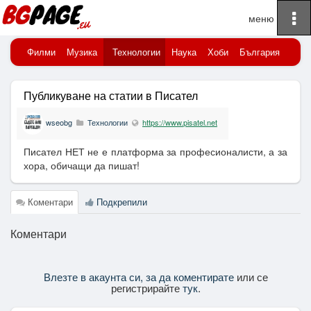
To
Начало
na
порт
Филми
Музика
Технологии
Наука
Хоби
България
Клю
Публикуване на статии в Писател
wseobg
Технологии
https://www.pisatel.net
Писател НЕТ не е платформа за професионалисти, а за
хора, обичащи да пишат!
Коментари
Подкрепили
Коментари
Влезте в акаунта си, за да коментирате
или се
регистрирайте
тук
.