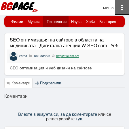
To
Начало
na
порт
Филми
Музика
Технологии
Наука
Хоби
България
Клю
SEO оптимизация на сайтове в областта на
медицината - Дигитална агенция W-SEO.com - Уеб
& SEO оптимизация
varna
Технологии
https://iskam.net
СЕО оптимизация и уеб дизайн на сайтове
Коментари
Подкрепили
Коментари
Влезте в акаунта си, за да коментирате
или се
регистрирайте
тук
.