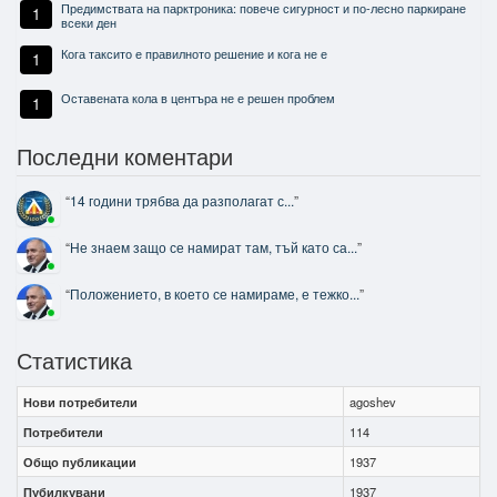
Предимствата на парктроника: повече сигурност и по-лесно паркиране
1
всеки ден
Кога таксито е правилното решение и кога не е
1
Оставената кола в центъра не е решен проблем
1
Последни коментари
“
14 години трябва да разполагат с...
”
“
Не знаем защо се намират там, тъй като са...
”
“
Положението, в което се намираме, е тежко...
”
Статистика
Нови потребители
agoshev
Потребители
114
Общо публикации
1937
Пубилкувани
1937