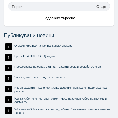
Старт
Подробно търсене
Публикувани новини
Онлайн игра Бай Ганьо: Балкански скокове
1
Врати DEA DOORS – Дондуков
1
Професионална борба с бълхи - защити дома и семейството си
1
Завеси, които прегръщат светлината
1
Извънгабаритен транспорт: защо доброто планиране предотвратява
1
рискове
Как да избегнете повторен ремонт чрез правилен избор на крепежни
1
елементи
Windows и Office ключове: защо „работещ“ не винаги означава легален
1
лиценз