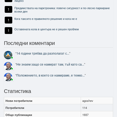
лиценз
Предимствата на парктроника: повече сигурност и по-лесно паркиране
1
всеки ден
Кога таксито е правилното решение и кога не е
1
Оставената кола в центъра не е решен проблем
1
Последни коментари
“
14 години трябва да разполагат с...
”
“
Не знаем защо се намират там, тъй като са...
”
“
Положението, в което се намираме, е тежко...
”
Статистика
Нови потребители
agoshev
Потребители
114
Общо публикации
1937