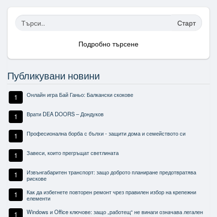
Старт
Подробно търсене
Публикувани новини
Онлайн игра Бай Ганьо: Балкански скокове
1
Врати DEA DOORS – Дондуков
1
Професионална борба с бълхи - защити дома и семейството си
1
Завеси, които прегръщат светлината
1
Извънгабаритен транспорт: защо доброто планиране предотвратява
1
рискове
Как да избегнете повторен ремонт чрез правилен избор на крепежни
1
елементи
Windows и Office ключове: защо „работещ“ не винаги означава легален
1