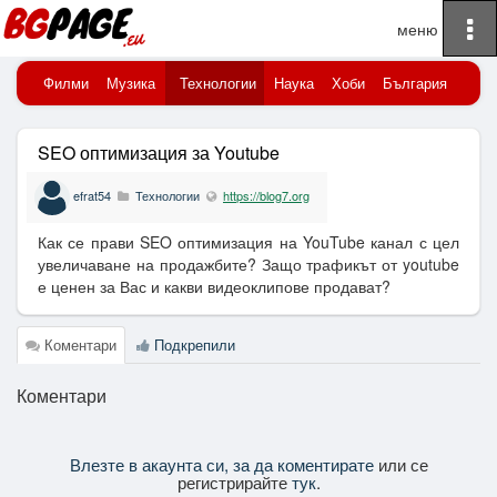
To
Начало
na
порт
Филми
Музика
Технологии
Наука
Хоби
България
Клю
SEO оптимизация за Youtube
efrat54
Технологии
https://blog7.org
Как се прави SEO оптимизация на YouTube канал с цел
увеличаване на продажбите? Защо трафикът от youtube
е ценен за Вас и какви видеоклипове продават?
Коментари
Подкрепили
Коментари
Влезте в акаунта си, за да коментирате
или се
регистрирайте
тук
.