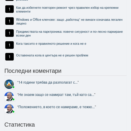
Как да избегнете повторен ремонт чрез правилен избор на крепежни
1
елементи
Windows и Office ключове: защо „работещ“ не винаги означава легален
1
лиценз
Предимствата на парктроника: повече сигурност и по-лесно паркиране
1
всеки ден
Кога таксито е правилното решение и кога не е
1
Оставената кола в центъра не е решен проблем
1
Последни коментари
“
14 години трябва да разполагат с...
”
“
Не знаем защо се намират там, тъй като са...
”
“
Положението, в което се намираме, е тежко...
”
Статистика