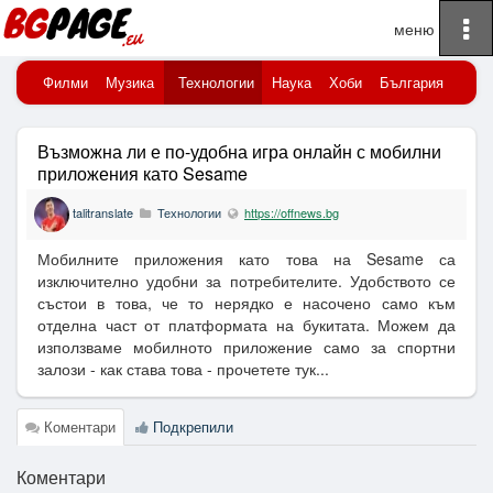
To
Начало
na
порт
Филми
Музика
Технологии
Наука
Хоби
България
Клю
Възможна ли е по-удобна игра онлайн с мобилни
приложения като Sesame
talitranslate
Технологии
https://offnews.bg
Мобилните приложения като това на Sesame са
изключително удобни за потребителите. Удобството се
състои в това, че то нерядко е насочено само към
отделна част от платформата на букитата. Можем да
използваме мобилното приложение само за спортни
залози - как става това - прочетете тук...
Коментари
Подкрепили
Коментари