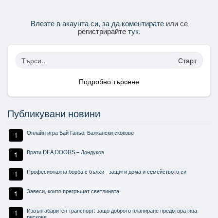
Влезте в акаунта си, за да коментирате
или се
регистрирайте
тук
.
Старт
Подробно търсене
Публикувани новини
Онлайн игра Бай Ганьо: Балкански скокове
1
Врати DEA DOORS – Дондуков
1
Професионална борба с бълхи - защити дома и семейството си
1
Завеси, които прегръщат светлината
1
Извънгабаритен транспорт: защо доброто планиране предотвратява
1
рискове