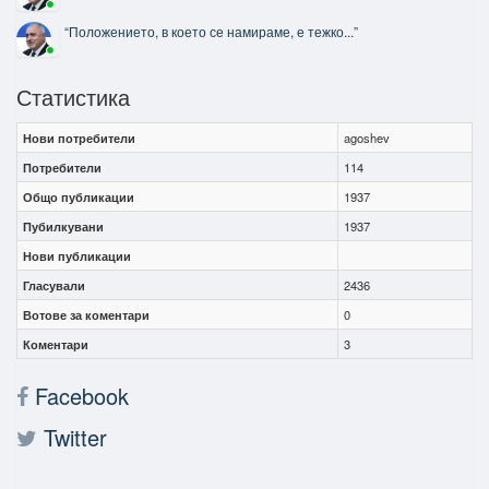
“
Положението, в което се намираме, е тежко...
”
Статистика
Нови потребители
agoshev
Потребители
114
Общо публикации
1937
Пубилкувани
1937
Нови публикации
Гласували
2436
Вотове за коментари
0
Коментари
3
Facebook
Twitter