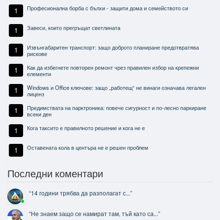
Професионална борба с бълхи - защити дома и семейството си
1
Завеси, които прегръщат светлината
1
Извънгабаритен транспорт: защо доброто планиране предотвратява
1
рискове
Как да избегнете повторен ремонт чрез правилен избор на крепежни
1
елементи
Windows и Office ключове: защо „работещ“ не винаги означава легален
1
лиценз
Предимствата на парктроника: повече сигурност и по-лесно паркиране
1
всеки ден
Кога таксито е правилното решение и кога не е
1
Оставената кола в центъра не е решен проблем
1
Последни коментари
“
14 години трябва да разполагат с...
”
“
Не знаем защо се намират там, тъй като са...
”