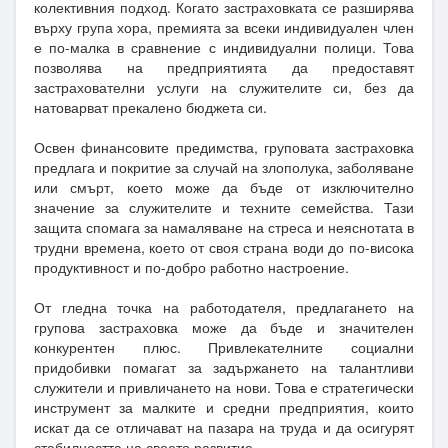
колективния подход. Когато застраховката се разширява
върху група хора, премията за всеки индивидуален член
е по-малка в сравнение с индивидуални полици. Това
позволява на предприятията да предоставят
застрахователни услуги на служителите си, без да
натоварват прекалено бюджета си.
Освен финансовите предимства, груповата застраховка
предлага и покритие за случай на злополука, заболяване
или смърт, което може да бъде от изключително
значение за служителите и техните семейства. Тази
защита спомага за намаляване на стреса и неяснотата в
трудни времена, което от своя страна води до по-висока
продуктивност и по-добро работно настроение.
От гледна точка на работодателя, предлагането на
групова застраховка може да бъде и значителен
конкурентен плюс. Привлекателните социални
придобивки помагат за задържането на талантливи
служители и привличането на нови. Това е стратегически
инструмент за малките и средни предприятия, които
искат да се отличават на пазара на труда и да осигурят
стабилността на своето развитие.