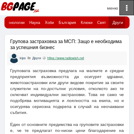
To
Начало
na
Технологии
Наука
Хоби
България
Клюки
Свят
Други
Групова застраховка за МСП: Защо е необходима
за успешния бизнес
kipo
Други
https://www.radiowish.net
Груповата застраховка предлага на малките и средни
предприятия възможността да осигурят здравни,
животозастраховки или други видове покритие за своите
служители на по-достъпни условия, отколкото ако те
сключват индивидуални застраховки. Това не само че
подобрява мотивацията и лоялността на екипа, но и
осигурява сериозна подкрепа в случай на неочаквани
събития.
Един от основните предимства на груповите застраховки
е, че те предлагат по-ниски цени благодарение на