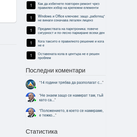
Как да избегнете повторен ремонт чрез
1
правилен избор на крепежни елементи
Windows и Office ключове: защо „работещ“
1
не винаги означава легален лиценз
Предимствата на парктроника: повече
1
сигурност и по-лесно паркиране всеки ден
Кога таксито е правилното решение и кога
1
не е
Оставената кола в центъра не е решен
1
проблем
Последни коментари
“
14 години трябва да разполагат с...
”
“
Не знаем защо се намират там, тъй
като са...
”
“
Положението, в което се намираме,
е тежко...
”
Статистика