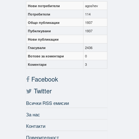
Нови потребители
agoshev
Потребители
114
Общо публикации
1937
Пубилкувани
1937
Нови публикации
Гласували
2436
Вотове за коментари
0
Коментари
3
Facebook
Twitter
Всички RSS емисии
За нас
Контакти
Поверителност