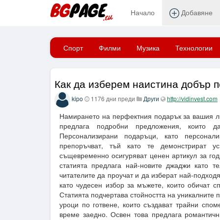
Начало
Добавяне
Начало
Спорт
Филми
Музика
Технологии
Как да изберем наистина добър 
kipo
1176 дни преди
Други
http://vidinvest.com
Намирането на перфектния подарък за вашия л
предлага подробни предложения, които д
Персонализирани подаръци, като персонал
препоръчват, тъй като те демонстрират у
същевременно осигуряват ценен артикул за годи
статията предлага най-новите джаджи като т
читателите да проучат и да изберат най-подхо
като чудесен избор за мъжете, които обичат сп
Статията подчертава стойността на уникалните п
уроци по готвене, които създават трайни спом
време заедно. Освен това предлага романтичн