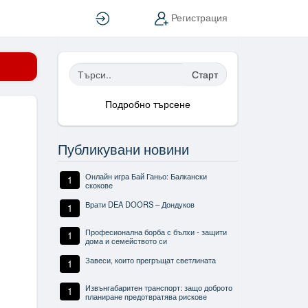
Вход
Регистрация
Старт
Подробно търсене
Публикувани новини
Онлайн игра Бай Ганьо: Балкански
1
скокове
Врати DEA DOORS – Дондуков
1
Професионална борба с бълхи - защити
1
дома и семейството си
Завеси, които прегръщат светлината
1
Извънгабаритен транспорт: защо доброто
1
планиране предотвратява рискове