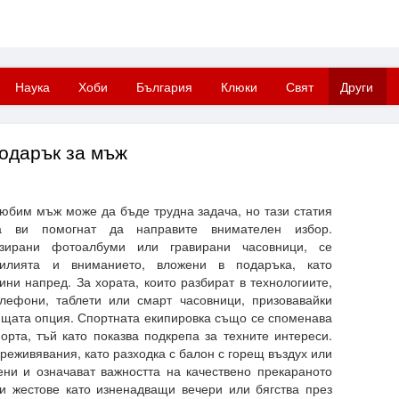
Наука
Хоби
България
Клюки
Свят
Други
подарък за мъж
юбим мъж може да бъде трудна задача, но тази статия
а ви помогнат да направите внимателен избор.
изирани фотоалбуми или гравирани часовници, се
силията и вниманието, вложени в подаръка, като
ни напред. За хората, които разбират в технологиите,
елефони, таблети или смарт часовници, призовавайки
дящата опция. Спортната екипировка също се споменава
орта, тъй като показва подкрепа за техните интереси.
реживявания, като разходка с балон с горещ въздух или
ени и означават важността на качествено прекараното
и жестове като изненадващи вечери или бягства през