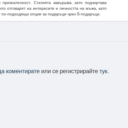
 признателност. Статията завършва, като подчертава
то отговарят на интересите и личността на мъжа, като
 по-подходящи опции за подаръци чрез S-подаръци.
 да коментирате
или се регистрирайте
тук
.