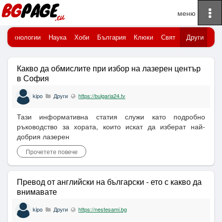
To
Начало
Публикувани новини
Други
na
Технологии
Наука
Хоби
България
Клюки
Свят
Други
Какво да обмислите при избор на лазерен център
в София
kipo
Други
https://bulgaria24.tv
Тази информативна статия служи като подробно
ръководство за хората, които искат да изберат най-
добрия лазерен
Прочетете повече
Превод от английски на български - ето с какво да
внимавате
kipo
Други
https://nestesami.bg