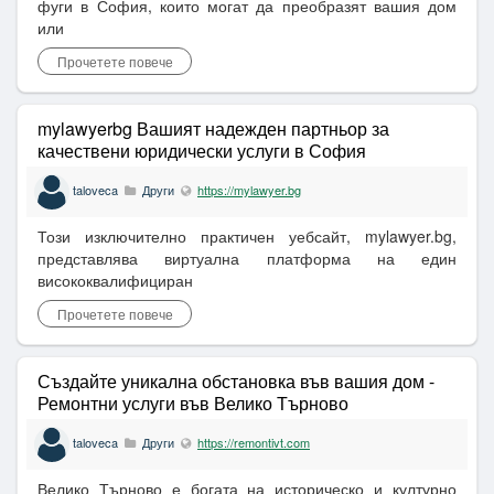
фуги в София, които могат да преобразят вашия дом
или
Прочетете повече
mylawyerbg Вашият надежден партньор за
качествени юридически услуги в София
taloveca
Други
https://mylawyer.bg
Този изключително практичен уебсайт, mylawyer.bg,
представлява виртуална платформа на един
висококвалифициран
Прочетете повече
Създайте уникална обстановка във вашия дом -
Ремонтни услуги във Велико Търново
taloveca
Други
https://remontivt.com
Велико Търново е богата на историческо и културно