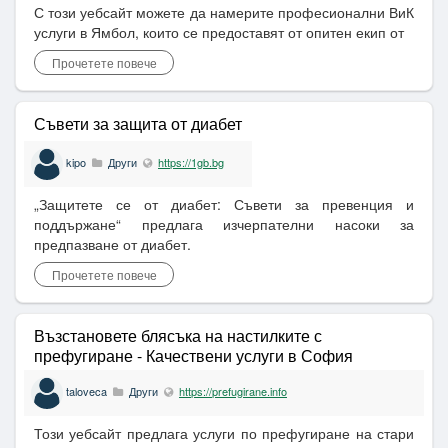
С този уебсайт можете да намерите професионални ВиК
услуги в Ямбол, които се предоставят от опитен екип от
Прочетете повече
Съвети за защита от диабет
kipo
Други
https://1gb.bg
„Защитете се от диабет: Съвети за превенция и
поддържане“ предлага изчерпателни насоки за
предпазване от диабет.
Прочетете повече
Възстановете блясъка на настилките с
префугиране - Качествени услуги в София
taloveca
Други
https://prefugirane.info
Този уебсайт предлага услуги по префугиране на стари