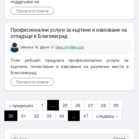
поддръжка на
Прочетете повече
Професионални услуги за къртене и извозване на
отпадъци в Благоевград
taloveca
Други
https://kyrtiblg.com
Този уебсайт предлага професионални услуги за
къртене, почистване и извозване на различни места в
Благоевград.
Прочетете повече
« предишен
1
...
25
26
27
28
29
30
31
32
33
34
...
47
следващ »
Старт