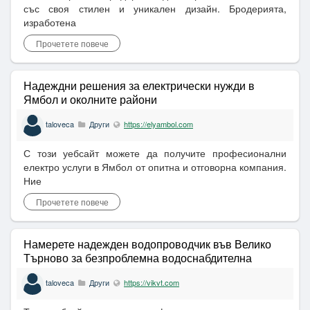
със своя стилен и уникален дизайн. Бродерията,
изработена
Прочетете повече
Надеждни решения за електрически нужди в
Ямбол и околните райони
taloveca
Други
https://elyambol.com
С този уебсайт можете да получите професионални
електро услуги в Ямбол от опитна и отговорна компания.
Ние
Прочетете повече
Намерете надежден водопроводчик във Велико
Търново за безпроблемна водоснабдителна
система
taloveca
Други
https://vikvt.com