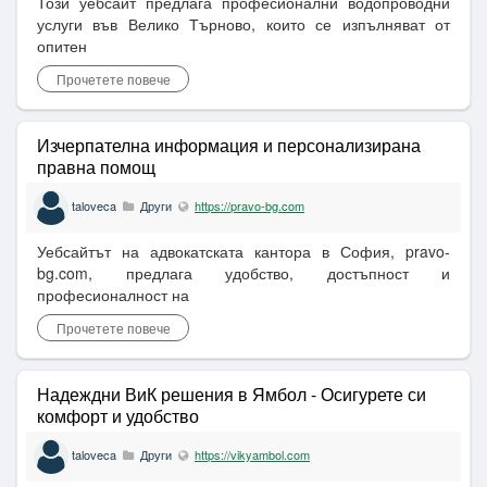
Този уебсайт предлага професионални водопроводни
услуги във Велико Търново, които се изпълняват от
опитен
Прочетете повече
Изчерпателна информация и персонализирана
правна помощ
taloveca
Други
https://pravo-bg.com
Уебсайтът на адвокатската кантора в София, pravo-
bg.com, предлага удобство, достъпност и
професионалност на
Прочетете повече
Надеждни ВиК решения в Ямбол - Осигурете си
комфорт и удобство
taloveca
Други
https://vikyambol.com