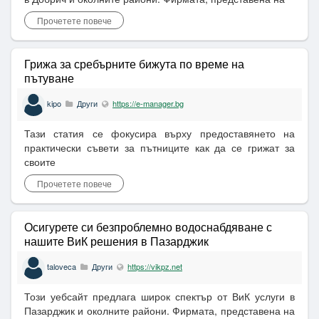
Прочетете повече
Грижа за сребърните бижута по време на
пътуване
kipo
Други
https://e-manager.bg
Тази статия се фокусира върху предоставянето на
практически съвети за пътниците как да се грижат за
своите
Прочетете повече
Осигурете си безпроблемно водоснабдяване с
нашите ВиК решения в Пазарджик
taloveca
Други
https://vikpz.net
Този уебсайт предлага широк спектър от ВиК услуги в
Пазарджик и околните райони. Фирмата, представена на