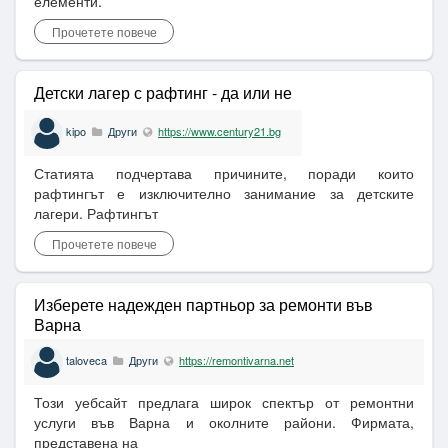
елементи.
Прочетете повече
Детски лагер с рафтинг - да или не
kipo
Други
https://www.century21.bg
Статията подчертава причините, поради които
рафтингът е изключително занимание за детските
лагери. Рафтингът
Прочетете повече
Изберете надежден партньор за ремонти във
Варна
taloveca
Други
https://remontivarna.net
Този уебсайт предлага широк спектър от ремонтни
услуги във Варна и околните райони. Фирмата,
представена на