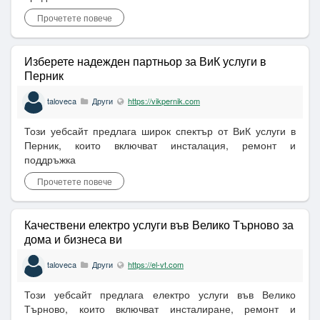
Прочетете повече
Изберете надежден партньор за ВиК услуги в
Перник
taloveca
Други
https://vikpernik.com
Този уебсайт предлага широк спектър от ВиК услуги в
Перник, които включват инсталация, ремонт и
поддръжка
Прочетете повече
Качествени електро услуги във Велико Търново за
дома и бизнеса ви
taloveca
Други
https://el-vt.com
Този уебсайт предлага електро услуги във Велико
Търново, които включват инсталиране, ремонт и