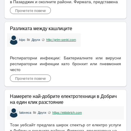
в Пазарджик и околните райони. Фирмата, представена
Прочетете повече
Разликата между кашлиците
kipo
Други
http://grim-senki.com
Респираторни инфекции: Бактериалните или вирусни
респираторни инфекции като бронхит или пневмония
често
Прочетете повече
Намерете най-добрите електротехници в Добрич
на един клик разстояние
taloveca
Други
https://eldobrich.com
Този уебсайт предлага широк спектър от електро услуги
в Добрич и околните райони. Фирмата, представена на