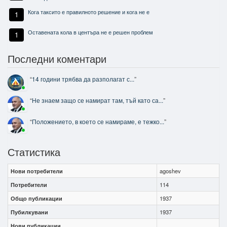
Кога таксито е правилното решение и кога не е
1
Оставената кола в центъра не е решен проблем
1
Последни коментари
“
14 години трябва да разполагат с...
”
“
Не знаем защо се намират там, тъй като са...
”
“
Положението, в което се намираме, е тежко...
”
Статистика
Нови потребители
agoshev
Потребители
114
Общо публикации
1937
Пубилкувани
1937
Нови публикации