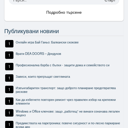
Подробно търсене
Публикувани новини
Онлайн игра Бай Ганьо: Балкански скокове
1
Врати DEA DOORS – Дондуков
1
Професионална борба с бълхи - защити дома и семейството си
1
Завеси, които прегръщат светлината
1
Извънгабаритен транспорт: защо доброто планиране предотвратява
1
рискове
Как да избегнете повторен ремонт чрез правилен избор на крепежни
1
елементи
Windows и Office ключове: защо „работещ“ не винаги означава легален
1
лиценз
Предимствата на парктроника: повече сигурност и по-лесно паркиране
1
всеки ден