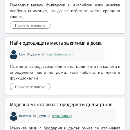
Преводът между български и английски език изисква
особено внимание, за да се избегнат често срещани
клопки,
Прочетете повече
Най-подходящите места за килими в дома
kipo
Други
https://presata.com
Статията изследва значението на наличието на килими в
определени части на дома, като набляга на техните
функционални
Прочетете повече
Модерна мъжка риза с бродерия и дълъг ръкав
taloveca
Други
https://flaro.bg
Мъжките ризи с бродерия и дълъг ръкав се отличават