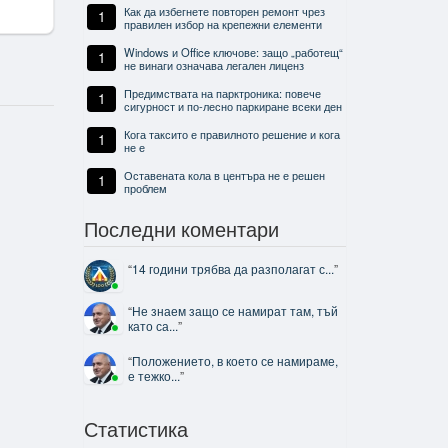
Как да избегнете повторен ремонт чрез
1
правилен избор на крепежни елементи
Windows и Office ключове: защо „работещ“
1
не винаги означава легален лиценз
Предимствата на парктроника: повече
1
сигурност и по-лесно паркиране всеки ден
Кога таксито е правилното решение и кога
1
не е
Оставената кола в центъра не е решен
1
проблем
Последни коментари
“
14 години трябва да разполагат с...
”
“
Не знаем защо се намират там, тъй
като са...
”
“
Положението, в което се намираме,
е тежко...
”
Статистика