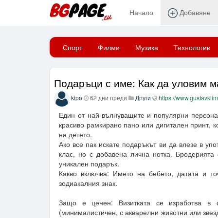
Начало
Добавяне
Начало
Спорт
Филми
Музика
Технологии
Подаръци с име: Как да уловим 
kipo
62 дни преди
Други
https://www.gustavklim
Един от най-вълнуващите и популярни персонал
красиво рамкирано пано или дигитален принт, 
на детето.
Ако все пак искате подаръкът ви да влезе в упо
клас, но с добавена лична нотка. Бродерият
уникален подарък.
Какво включва: Името на бебето, датата и то
зодиакалния знак.
Защо е ценен: Визитката се изработва в с
(минималистичен, с акварелни животни или звезд