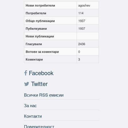
Нови потребители
agoshev
Потребители
114
Общо публикации
1937
Пубилкувани
1937
Нови публикации
Гласували
2436
Вотове за коментари
0
Коментари
3
Facebook
Twitter
Всички RSS емисии
За нас
Контакти
Поверителност