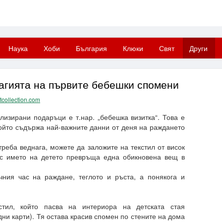
Наука
Хоби
България
Клюки
Свят
Други
магията на първите бебешки спомени
tcollection.com
изирани подаръци е т.нар. „бебешка визитка“. Това е
който съдържа най-важните данни от деня на раждането
треба веднага, можете да заложите на текстил от висок
а с името на детето превръща една обикновена вещ в
чния час на раждане, теглото и ръста, а понякога и
тил, който пасва на интериора на детската стая
ни карти). Тя остава красив спомен по стените на дома