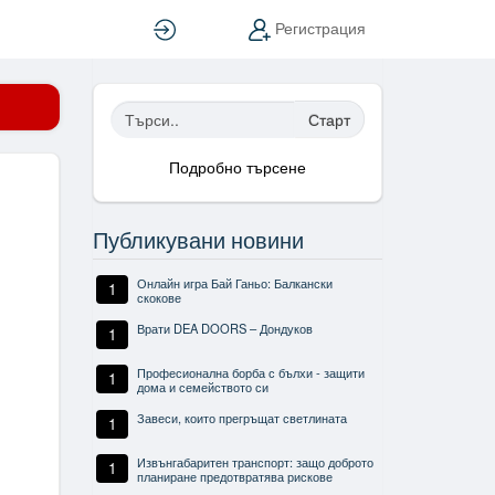
Вход
Регистрация
Старт
Подробно търсене
Публикувани новини
Онлайн игра Бай Ганьо: Балкански
1
скокове
Врати DEA DOORS – Дондуков
1
Професионална борба с бълхи - защити
1
дома и семейството си
Завеси, които прегръщат светлината
1
Извънгабаритен транспорт: защо доброто
1
планиране предотвратява рискове