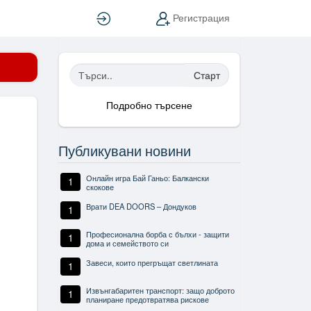
Вход
Регистрация
Старт
Подробно търсене
Публикувани новини
Онлайн игра Бай Ганьо: Балкански
1
скокове
Врати DEA DOORS – Дондуков
1
Професионална борба с бълхи - защити
1
дома и семейството си
Завеси, които прегръщат светлината
1
Извънгабаритен транспорт: защо доброто
1
планиране предотвратява рискове