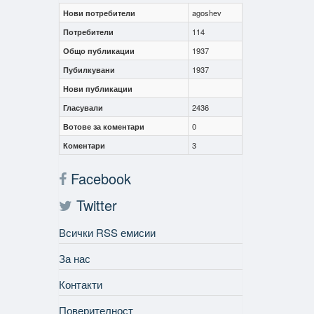
Нови потребители
agoshev
Потребители
114
Общо публикации
1937
Пубилкувани
1937
Нови публикации
Гласували
2436
Вотове за коментари
0
Коментари
3
Facebook
Twitter
Всички RSS емисии
За нас
Контакти
Поверителност