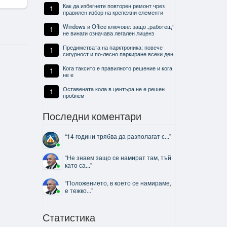
Как да избегнете повторен ремонт чрез
1
правилен избор на крепежни елементи
Windows и Office ключове: защо „работещ“
1
не винаги означава легален лиценз
Предимствата на парктроника: повече
1
сигурност и по-лесно паркиране всеки ден
Кога таксито е правилното решение и кога
1
не е
Оставената кола в центъра не е решен
1
проблем
Последни коментари
“
14 години трябва да разполагат с...
”
“
Не знаем защо се намират там, тъй
като са...
”
“
Положението, в което се намираме,
е тежко...
”
Статистика