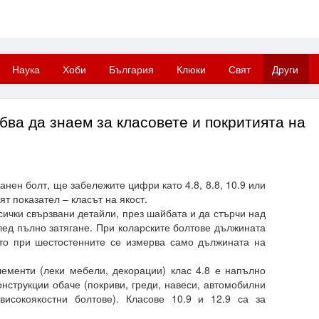
Наука
Хоби
България
Клюки
Свят
Други
бва да знаем за класовете и покритията на
анен болт, ще забележите цифри като 4.8, 8.8, 10.9 или
ят показател – класът на якост.
сички свързвани детайли, през шайбата и да стърчи над
след пълно затягане. При коларските болтове дължината
ато при шестостенните се измерва само дължината на
ементи (леки мебели, декорации) клас 4.8 е напълно
онструкции обаче (покриви, греди, навеси, автомобилни
 високоякостни болтове). Класове 10.9 и 12.9 са за