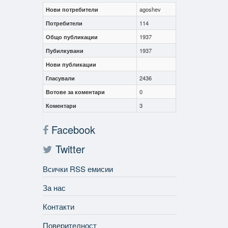
Нови потребители
agoshev
Потребители
114
Общо публикации
1937
Пубилкувани
1937
Нови публикации
Гласували
2436
Вотове за коментари
0
Коментари
3
Facebook
Twitter
Всички RSS емисии
За нас
Контакти
Поверителност