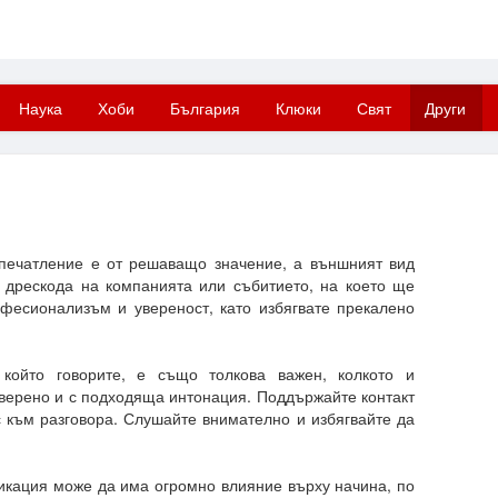
Наука
Хоби
България
Клюки
Свят
Други
печатление е от решаващо значение, а външният вид
д дрескода на компанията или събитието, на което ще
офесионализъм и увереност, като избягвате прекалено
който говорите, е също толкова важен, колкото и
уверено и с подходяща интонация. Поддържайте контакт
с към разговора. Слушайте внимателно и избягвайте да
никация може да има огромно влияние върху начина, по