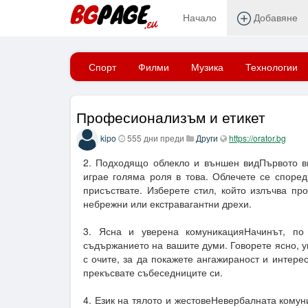
Начало
Добавяне
Начало
Спорт
Филми
Музика
Технологии
Професионализъм и етикет
kipo
555 дни преди
Други
https://orator.bg
2. Подходящо облекло и външен видПървото в
играе голяма роля в това. Облечете се споре
присъствате. Изберете стил, който излъчва пр
небрежни или екстравагантни дрехи.
3. Ясна и уверена комуникацияНачинът, по 
съдържанието на вашите думи. Говорете ясно, 
с очите, за да покажете ангажираност и интере
прекъсвате събеседниците си.
4. Език на тялото и жестовеНевербалната кому