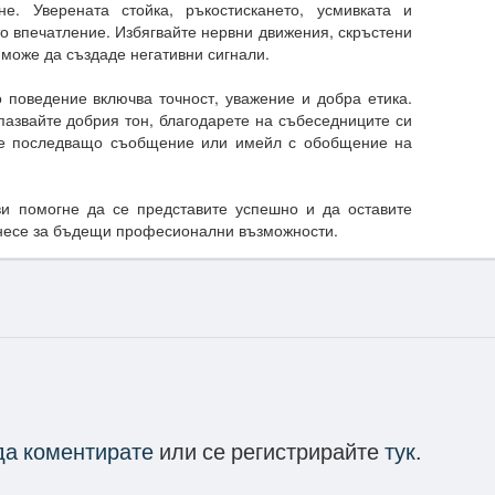
е. Уверената стойка, ръкостискането, усмивката и
то впечатление. Избягвайте нервни движения, скръстени
а може да създаде негативни сигнали.
поведение включва точност, уважение и добра етика.
пазвайте добрия тон, благодарете на събеседниците си
те последващо съобщение или имейл с обобщение на
ви помогне да се представите успешно и да оставите
инесе за бъдещи професионални възможности.
 да коментирате
или се регистрирайте
тук
.