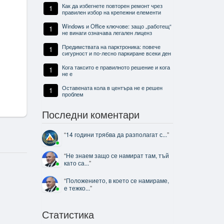
Как да избегнете повторен ремонт чрез
1
правилен избор на крепежни елементи
Windows и Office ключове: защо „работещ“
1
не винаги означава легален лиценз
Предимствата на парктроника: повече
1
сигурност и по-лесно паркиране всеки ден
Кога таксито е правилното решение и кога
1
не е
Оставената кола в центъра не е решен
1
проблем
Последни коментари
“
14 години трябва да разполагат с...
”
“
Не знаем защо се намират там, тъй
като са...
”
“
Положението, в което се намираме,
е тежко...
”
Статистика