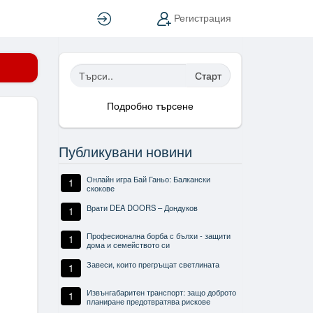
Вход
Регистрация
Старт
Подробно търсене
Публикувани новини
Онлайн игра Бай Ганьо: Балкански
1
скокове
Врати DEA DOORS – Дондуков
1
Професионална борба с бълхи - защити
1
дома и семейството си
Завеси, които прегръщат светлината
1
Извънгабаритен транспорт: защо доброто
1
планиране предотвратява рискове