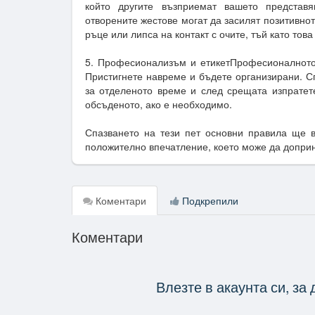
който другите възприемат вашето представян
отворените жестове могат да засилят позитивно
ръце или липса на контакт с очите, тъй като тов
5. Професионализъм и етикетПрофесионалното 
Пристигнете навреме и бъдете организирани. С
за отделеното време и след срещата изпрате
обсъденото, ако е необходимо.
Спазването на тези пет основни правила ще 
положително впечатление, което може да допр
Коментари
Подкрепили
Коментари
Влезте в акаунта си, за