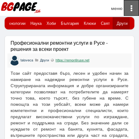
To
Начало
na
Технологии
Наука
Хоби
България
Клюки
Свят
Други
Професионални ремонтни услуги в Русе -
решения за всеки проект
taloveca
Други
https://remontiruse.net
Този сайт предоставя бърз, лесен и удобен начин за
намиране на надеждни ремонтни услуги в Русе.
Структурираната информация и добре организираните
категории позволяват на потребителите да намерят
точно това, което търсят, без губене на време. С
помощта на този уебсайт, всеки може да намери
компетентни и професионални специалисти, които
предлагат висококачествени услуги по изграждане,
ремонт и поддръжка на сгради. Без значение дали се
нуждаете от ремонт на банята, кухнята, фасадата,
вътрешните пространства или друга част на сградата,