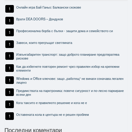
Онлайн игра Бай Ганьо: Балкански скокове
1
Врати DEA DOORS – Дондуков
1
Професионална борба с бълхи - защити дома и семейството си
1
Завеси, които прегръщат светлината
1
Извънгабаритен транспорт: защо доброто планиране предотвратява
1
рискове
Как да избегнете повторен ремонт чрез правилен избор на крепежни
1
елементи
Windows и Office ключове: защо „работещ“ не винаги означава легален
1
лиценз
Предимствата на парктроника: повече сигурност и по-лесно паркиране
1
всеки ден
Кога таксито е правилното решение и кога не е
1
Оставената кола в центъра не е решен проблем
1
Последни коментари