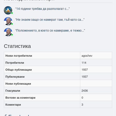
“
14 години трябва да разполагат с...
”
“
Не знаем защо се намират там, тъй като са...
”
“
Положението, в което се намираме, е тежко...
”
Статистика
Нови потребители
agoshev
Потребители
114
Общо публикации
1937
Пубилкувани
1937
Нови публикации
Гласували
2436
Вотове за коментари
0
Коментари
3