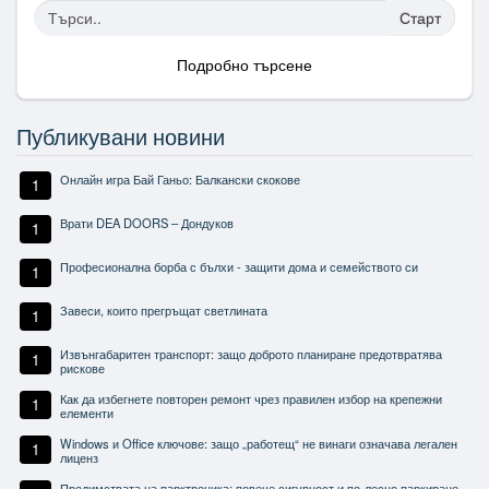
Старт
Подробно търсене
Публикувани новини
Онлайн игра Бай Ганьо: Балкански скокове
1
Врати DEA DOORS – Дондуков
1
Професионална борба с бълхи - защити дома и семейството си
1
Завеси, които прегръщат светлината
1
Извънгабаритен транспорт: защо доброто планиране предотвратява
1
рискове
Как да избегнете повторен ремонт чрез правилен избор на крепежни
1
елементи
Windows и Office ключове: защо „работещ“ не винаги означава легален
1
лиценз
Предимствата на парктроника: повече сигурност и по-лесно паркиране