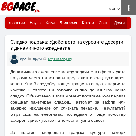
To
Начало
na
Технологии
Наука
Хоби
България
Клюки
Свят
Други
Сладко подръка: Удобството на суровите десерти
в динамичното ежедневие
kipo
Други
https://zadbg.bg
Динамичното ежедневие между задачите в офиса и уюта
на дома често ни изправя пред един и същ кулинарен
капан. Към 3 следобед концентрацията спада, енергията
изчезва и тялото ни започва силно да изисква нещо
сладко. Обикновено в този момент посягаме към първия
срещнат пакетиран сладкиш, автомат за вафли или
захарно изкушение от близката пекарна. Резултатът?
Бърз скок на енергията, последван от още по-остър
захарен срив, чувство на тежест и гузна съвест.
За щастие, модерната градска култура намери