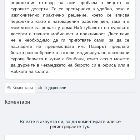
перфектния отговор на този проблем в лицето на
суровите десерти. Те се превърнаха в удобно, леко и
изключително практично решение, което се вписва
перфектно както в натоварения работен ден, така и в
моментите за релакс у дома.Най-хубавото на суровите
десерти е тяхната мобилност и практичност. Днес вече
не е необходимо да ги приготвяте сами, за да се
насладите на предимствата им. Пазарът предлага
богато разнообразие от готови, индивидуално опаковани
сурови барчета и кутии с бонбони, които лесно можете
да държите в чекмеджето на бюрото си в офиса или в
жабката на колата.
Коментари
Подкрепили
Коментари
Влезте в акаунта си, за да коментирате
или се
регистрирайте
тук
.