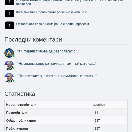
1
всеки ден
Кога таксито е правилното решение и кога не е
1
Оставената кола в центъра не е решен проблем
1
Последни коментари
“
14 години трябва да разполагат с...
”
“
Не знаем защо се намират там, тъй като са...
”
“
Положението, в което се намираме, е тежко...
”
Статистика
Нови потребители
agoshev
Потребители
114
Общо публикации
1937
Пубилкувани
1937