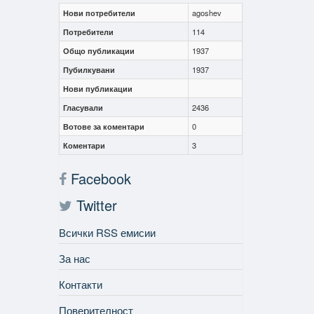
Нови потребители
agoshev
Потребители
114
Общо публикации
1937
Пубилкувани
1937
Нови публикации
Гласували
2436
Вотове за коментари
0
Коментари
3
Facebook
Twitter
Всички RSS емисии
За нас
Контакти
Поверителност