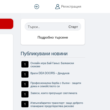
Вход
Регистрация
Старт
Подробно търсене
Публикувани новини
Онлайн игра Бай Ганьо: Балкански
1
скокове
Врати DEA DOORS – Дондуков
1
Професионална борба с бълхи - защити
1
дома и семейството си
Завеси, които прегръщат светлината
1
Извънгабаритен транспорт: защо доброто
1
планиране предотвратява рискове