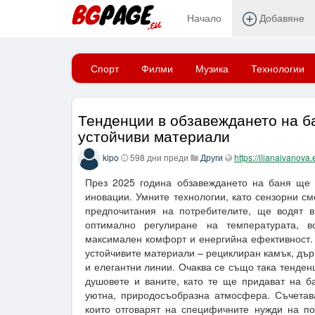
Начало
Добавяне
Начало
Спорт
Филми
Музика
Технологии
Тенденции в обзавеждането на ба
устойчиви материали
kipo
598 дни преди
Други
https://ilianaivanova.
През 2025 година обзавеждането на баня ще 
иновации. Умните технологии, като сензорни см
предпочитания на потребителите, ще водят в
оптимално регулиране на температурата, в
максимален комфорт и енергийна ефективност. 
устойчивите материали – рециклиран камък, дър
и елегантни линии. Очаква се също така тенден
душовете и ваните, като те ще придават на б
уютна, природосъобразна атмосфера. Съчетав
които отговарят на специфичните нужди на п