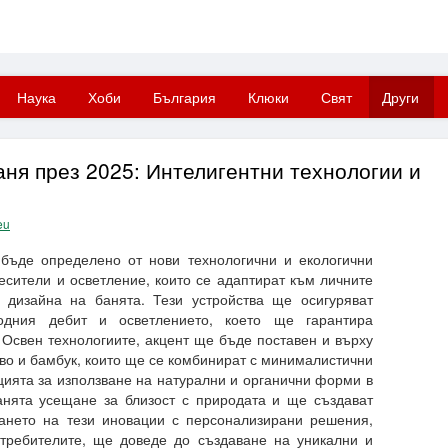
Наука
Хоби
България
Клюки
Свят
Други
ня през 2025: Интелигентни технологии и
eu
бъде определено от нови технологични и екологични
есители и осветление, които се адаптират към личните
 дизайна на банята. Тези устройства ще осигуряват
одния дебит и осветлението, което ще гарантира
Освен технологиите, акцент ще бъде поставен и върху
во и бамбук, които ще се комбинират с минималистични
цията за използване на натурални и органични форми в
анята усещане за близост с природата и ще създават
ането на тези иновации с персонализирани решения,
отребителите, ще доведе до създаване на уникални и