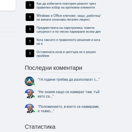
Как да избегнете повторен ремонт чрез
1
правилен избор на крепежни елементи
Windows и Office ключове: защо „работещ“
1
не винаги означава легален лиценз
Предимствата на парктроника: повече
1
сигурност и по-лесно паркиране всеки ден
Кога таксито е правилното решение и кога
1
не е
Оставената кола в центъра не е решен
1
проблем
Последни коментари
“
14 години трябва да разполагат с...
”
“
Не знаем защо се намират там, тъй
като са...
”
“
Положението, в което се намираме,
е тежко...
”
Статистика