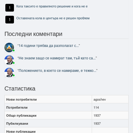
Кога таксито е правилното решение и кога не е
1
Оставената кола в центъра не е решен проблем
1
Последни коментари
“
14 години трябва да разполагат с...
”
“
Не знаем защо се намират там, тъй като са...
”
“
Положението, в което се намираме, е тежко...
”
Статистика
Нови потребители
agoshev
Потребители
114
Общо публикации
1937
Пубилкувани
1937
Нови публикации