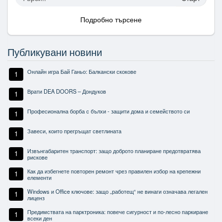
Подробно търсене
Публикувани новини
Онлайн игра Бай Ганьо: Балкански скокове
1
Врати DEA DOORS – Дондуков
1
Професионална борба с бълхи - защити дома и семейството си
1
Завеси, които прегръщат светлината
1
Извънгабаритен транспорт: защо доброто планиране предотвратява
1
рискове
Как да избегнете повторен ремонт чрез правилен избор на крепежни
1
елементи
Windows и Office ключове: защо „работещ“ не винаги означава легален
1
лиценз
Предимствата на парктроника: повече сигурност и по-лесно паркиране
1
всеки ден