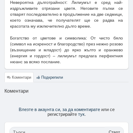
Невероятна дълготрайност: Лилиумът е сред най-
издръжливите отрязани цветя. Неговите пъпки се
отварят последователно в продължение на две седмици,
което означава, че получателят ще се радва на
красотата му изключително дълго време.
Богатство от цветове и символика: От чисто бяло
(символ на искреност и благородство) през нежно розово
(възхищение и младост) до ярко жълто и оранжево
(енергия и гордост) – лилиумът предлага перфектния
нюанс за всяко послание.
Коментари
Подкрепили
Коментари
Влезте в акаунта си, за да коментирате
или се
регистрирайте
тук
.
Старт