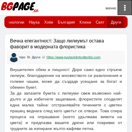
To
Начало
na
Технологии
Наука
Хоби
България
Клюки
Свят
Други
Вечна елегантност: Защо лилиумът остава
фаворит в модерната флористика
kipo
Други
https://www.gustavklimtcollection.com
Внушителен обем и пищност: Дори само едно стръкче
лилиум, благодарение на множеството си разклонения и
големи чашки, може да създаде усещане за богат и
обемен букет.
За да запазите букета с лилиуми свеж възможно най-
дълго и да избегнете зацапване, флористите споделят
една малка тайна: отстранявайте тичинките с цветен
прашец веднага след като цветът се отвори. Това спира
процеса на опрашване (което удължава живота на
цвета) и предпазва вашите дрехи или покривки от
трудните за изпиране жълто-кафяви петна.