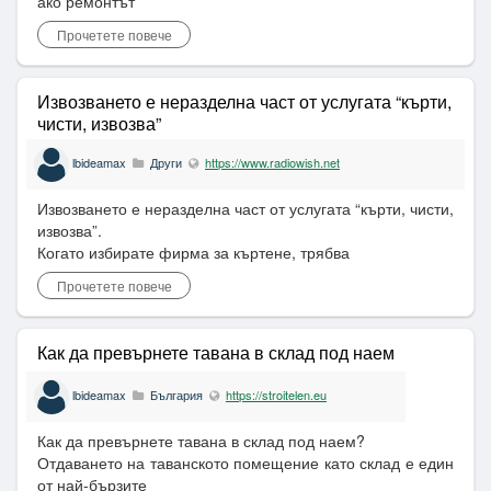
ако ремонтът
Прочетете повече
Извозването е неразделна част от услугата “кърти,
чисти, извозва”
lbideamax
Други
https://www.radiowish.net
Извозването е неразделна част от услугата “кърти, чисти,
извозва”.
Когато избирате фирма за къртене, трябва
Прочетете повече
Как да превърнете тавана в склад под наем
lbideamax
България
https://stroitelen.eu
Как да превърнете тавана в склад под наем?
Отдаването на таванското помещение като склад е един
от най-бързите