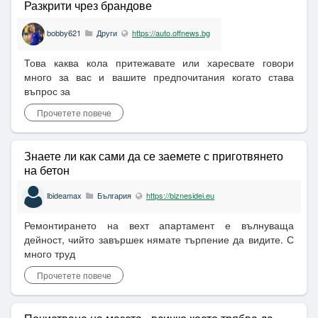
Разкрити чрез брандове
bobby621
Други
https://auto.offnews.bg
Това каква кола притежавате или харесвате говори
много за вас и вашите предпочитания когато става
въпрос за
Прочетете повече
Знаете ли как сами да се заемете с приготвянето
на бетон
lbideamax
България
https://biznesidei.eu
Ремонтирането на вехт апартамент е вълнуваща
дейност, чийто завършек нямате търпение да видите. С
много труд
Прочетете повече