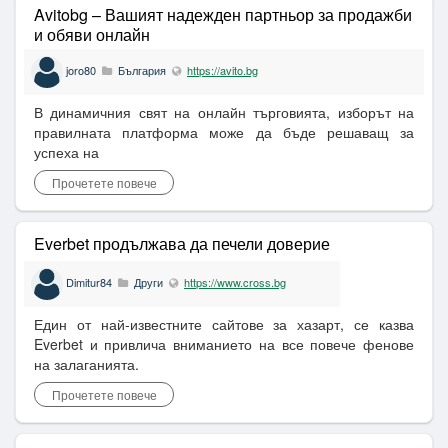
Avitobg – Вашият надежден партньор за продажби
и обяви онлайн
joro80
България
https://avito.bg
В динамичния свят на онлайн търговията, изборът на
правилната платформа може да бъде решаващ за
успеха на
Прочетете повече
Everbet продължава да печели доверие
Dimitur84
Други
https://www.cross.bg
Един от най-известните сайтове за хазарт, се казва
Everbet и привлича вниманието на все повече фенове
на залаганията.
Прочетете повече