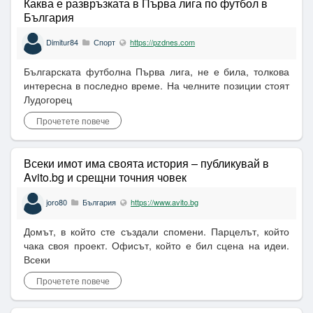
Каква е развръзката в Първа лига по футбол в
България
Dimitur84
Спорт
https://pzdnes.com
Българската футболна Първа лига, не е била, толкова
интересна в последно време. На челните позиции стоят
Лудогорец
Прочетете повече
Всеки имот има своята история – публикувай в
Avito.bg и срещни точния човек
joro80
България
https://www.avito.bg
Домът, в който сте създали спомени. Парцелът, който
чака своя проект. Офисът, който е бил сцена на идеи.
Всеки
Прочетете повече