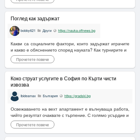
Поглед как задържат
bobby621
Други
https://nauka.offnews.bg
Какви са социалните фактори, които задържат играчите
и какво е обяснението според науката? Как турнирите и
Прочетете повече
Коко струат услугите в София по Кърти чисти
извозва
lbideamax
България
https://gradski.bg
Освежаването на вехт апартамент е вълнуваща работа,
чийто резултат очаквате с търпение. С голямо усърдие и
Прочетете повече