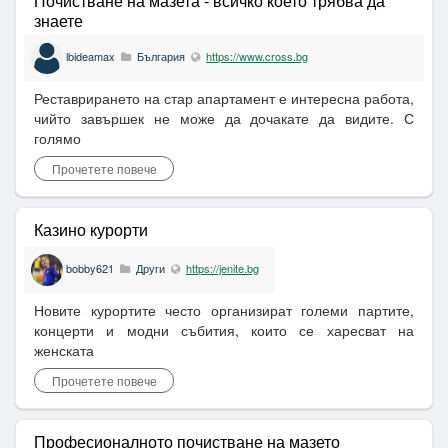
Почистване на мазета - всичко което трябва да
знаете
lbideamax
България
https://www.cross.bg
Реставрирането на стар апартамент е интересна работа,
чийто завършек не може да дочакате да видите. С
голямо
Прочетете повече
Казино курорти
bobby621
Други
https://jenite.bg
Новите курортите често организират големи партите,
концерти и модни събития, които се харесват на
женската
Прочетете повече
Професионалното почистване на мазето