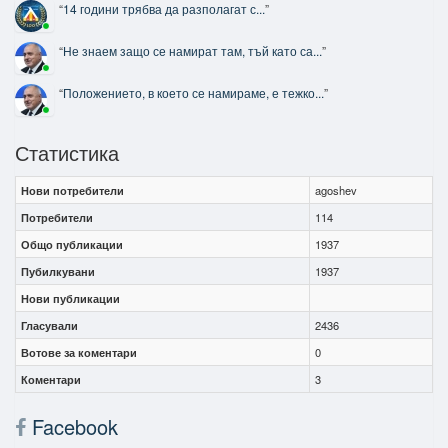
“
14 години трябва да разполагат с...
”
“
Не знаем защо се намират там, тъй като са...
”
“
Положението, в което се намираме, е тежко...
”
Статистика
Нови потребители
agoshev
Потребители
114
Общо публикации
1937
Пубилкувани
1937
Нови публикации
Гласували
2436
Вотове за коментари
0
Коментари
3
Facebook