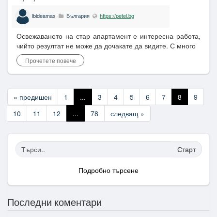
lbideamax
България
https://petel.bg
Освежаването на стар апартамент е интересна работа,
чийто резултат не може да дочакате да видите. С много
Прочетете повече
« предишен
1
...
3
4
5
6
7
8
9
10
11
12
...
78
следващ »
Старт
Подробно търсене
Последни коментари