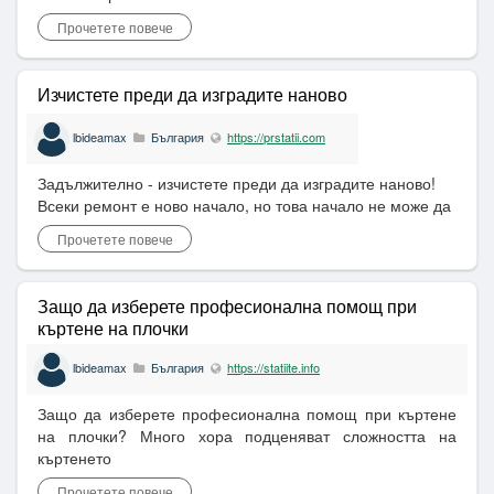
Прочетете повече
Изчистете преди да изградите наново
lbideamax
България
https://prstatii.com
Задължително - изчистете преди да изградите наново!
Всеки ремонт е ново начало, но това начало не може да
Прочетете повече
Защо да изберете професионална помощ при
къртене на плочки
lbideamax
България
https://statiite.info
Защо да изберете професионална помощ при къртене
на плочки? Много хора подценяват сложността на
къртенето
Прочетете повече