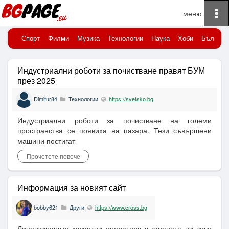
To
Начало
Публикувани новини
na
Спорт
Филми
Музика
Технологии
Наука
Хоби
Българи
Индустриални роботи за почистване правят БУМ
през 2025
Dimitur84
Технологии
https://svetsko.bg
Индустриални роботи за почистване на големи
пространства се появиха на пазара. Тези съвършени
машини постигат
Прочетете повече
Информация за новият сайт
bobby621
Други
https://www.cross.bg
Лицензираните хазартни оператори в страната ни вече