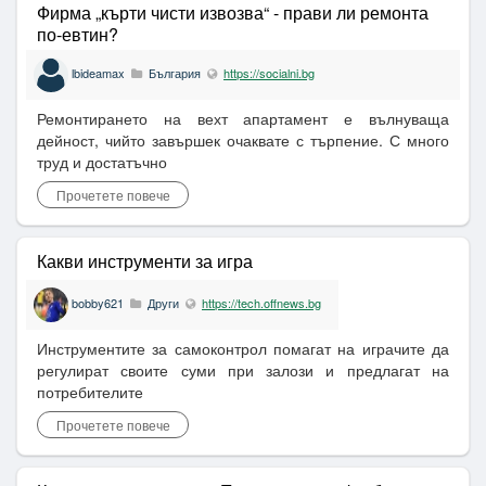
Фирма „кърти чисти извозва“ - прави ли ремонта
по-евтин?
lbideamax
България
https://socialni.bg
Ремонтирането на вехт апартамент е вълнуваща
дейност, чийто завършек очаквате с търпение. С много
труд и достатъчно
Прочетете повече
Какви инструменти за игра
bobby621
Други
https://tech.offnews.bg
Инструментите за самоконтрол помагат на играчите да
регулират своите суми при залози и предлагат на
потребителите
Прочетете повече