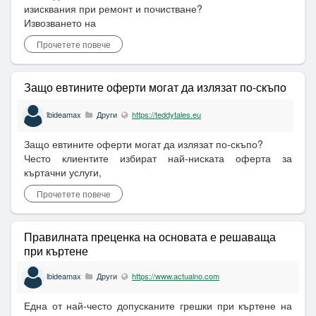
изисквания при ремонт и почистване?
Извозването на
Прочетете повече
Защо евтините оферти могат да излязат по-скъпо
lbideamax
Други
https://teddytales.eu
Защо евтините оферти могат да излязат по-скъпо?
Често клиентите избират най-ниската оферта за
къртачни услуги,
Прочетете повече
Правилната преценка на основата е решаваща
при къртене
lbideamax
Други
https://www.actualno.com
Една от най-често допусканите грешки при къртене на