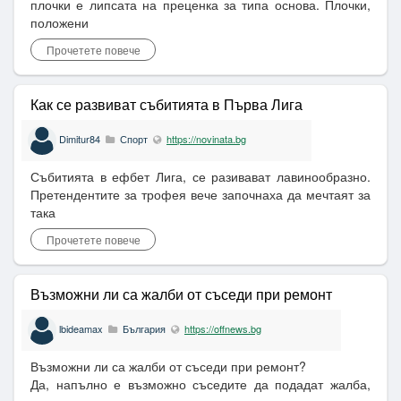
плочки е липсата на преценка за типа основа. Плочки,
положени
Прочетете повече
Как се развиват събитията в Първа Лига
Dimitur84
Спорт
https://novinata.bg
Събитията в ефбет Лига, се разивават лавинообразно.
Претендентите за трофея вече започнаха да мечтаят за
така
Прочетете повече
Възможни ли са жалби от съседи при ремонт
lbideamax
България
https://offnews.bg
Възможни ли са жалби от съседи при ремонт?
Да, напълно е възможно съседите да подадат жалба,