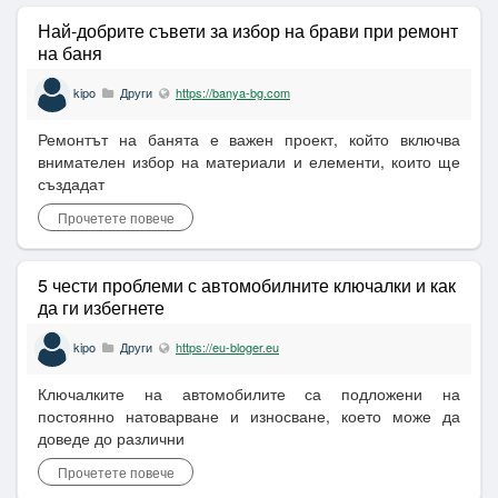
Най-добрите съвети за избор на брави при ремонт
на баня
kipo
Други
https://banya-bg.com
Ремонтът на банята е важен проект, който включва
внимателен избор на материали и елементи, които ще
създадат
Прочетете повече
5 чести проблеми с автомобилните ключалки и как
да ги избегнете
kipo
Други
https://eu-bloger.eu
Ключалките на автомобилите са подложени на
постоянно натоварване и износване, което може да
доведе до различни
Прочетете повече