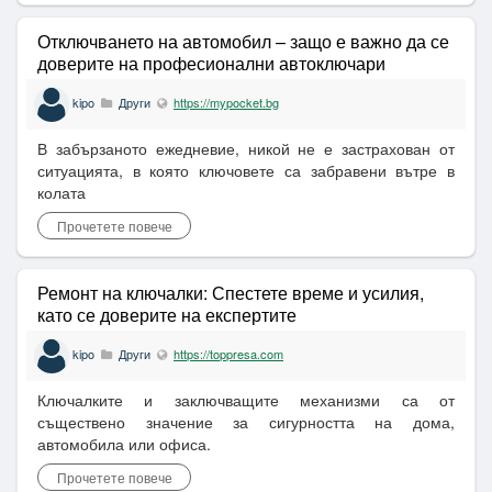
Отключването на автомобил – защо е важно да се
доверите на професионални автоключари
kipo
Други
https://mypocket.bg
В забързаното ежедневие, никой не е застрахован от
ситуацията, в която ключовете са забравени вътре в
колата
Прочетете повече
Ремонт на ключалки: Спестете време и усилия,
като се доверите на експертите
kipo
Други
https://toppresa.com
Ключалките и заключващите механизми са от
съществено значение за сигурността на дома,
автомобила или офиса.
Прочетете повече