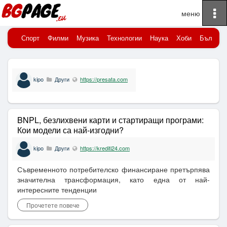
To
Начало
Публикувани новини
na
Спорт
Филми
Музика
Технологии
Наука
Хоби
Българи
kipo
Други
https://presata.com
BNPL, безлихвени карти и стартиращи програми:
Кои модели са най-изгодни?
kipo
Други
https://krediti24.com
Съвременното потребителско финансиране претърпява
значителна трансформация, като една от най-
интересните тенденции
Прочетете повече