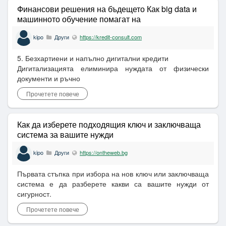
Финансови решения на бъдещето Как big data и
машинното обучение помагат на
кредитополучателите
kipo
Други
https://kredit-consult.com
5. Безхартиени и напълно дигитални кредити
Дигитализацията елиминира нуждата от физически
документи и ръчно
Прочетете повече
Как да изберете подходящия ключ и заключваща
система за вашите нужди
kipo
Други
https://ontheweb.bg
Първата стъпка при избора на нов ключ или заключваща
система е да разберете какви са вашите нужди от
сигурност.
Прочетете повече