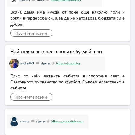
Всяка дама има нужда от поне още няколко поли и
рокли в гардероба си, а за да не натоварва бюджета си е
добре
Прочетете повече
Най-голям интерес в новите букмейкъри
bobby621
Други
https://dsport.bg
Едно от най- важните събития в спортния свят е
Световното първенство по футбол. Съвсем естествено е
събитие
Прочетете повече
sharer
Други
https://zagzodiak.com