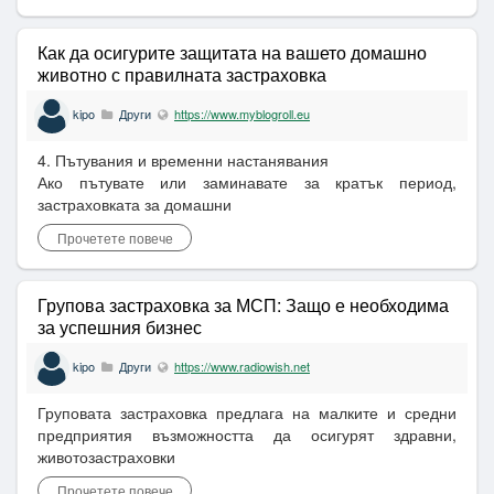
Как да осигурите защитата на вашето домашно
животно с правилната застраховка
kipo
Други
https://www.myblogroll.eu
4. Пътувания и временни настанявания
Ако пътувате или заминавате за кратък период,
застраховката за домашни
Прочетете повече
Групова застраховка за МСП: Защо е необходима
за успешния бизнес
kipo
Други
https://www.radiowish.net
Груповата застраховка предлага на малките и средни
предприятия възможността да осигурят здравни,
животозастраховки
Прочетете повече