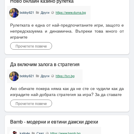
Ново онлайн казино рулетка
bobby621
Други
https://www.duma.bg
Рулетката е една от най-предпочитаните игри, защото е
непредсказуема и динамична. Въпреки това много от
играчите
Прочетете повече
Да включим залога в стратегия
bobby621
Други
https://tvn.bg
Ако обичате покера няма как да не сте се чудили как да
изградите най-добрата стратегия за игра? За да ставате
Прочетете повече
Bamb - модерни и евтини дамски дрехи
kalin4e
Свят
https://www.bamb.bg