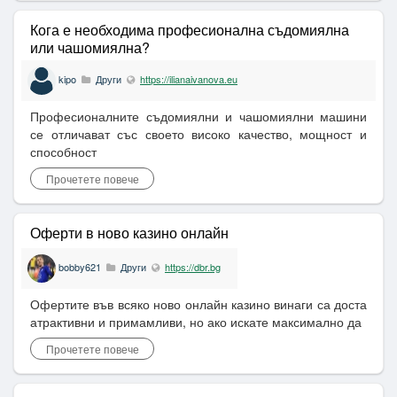
Кога е необходима професионална съдомиялна
или чашомиялна?
kipo
Други
https://ilianaivanova.eu
Професионалните съдомиялни и чашомиялни машини
се отличават със своето високо качество, мощност и
способност
Прочетете повече
Оферти в ново казино онлайн
bobby621
Други
https://dbr.bg
Офертите във всяко ново онлайн казино винаги са доста
атрактивни и примамливи, но ако искате максимално да
Прочетете повече