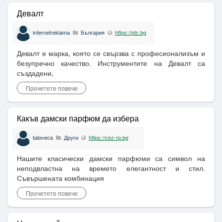
Девалт
internetreklama
България
https://ptc.bg
Девалт е марка, която се свързва с професионализъм и
безупречно качество. Инструментите на Девалт са
създадени,
Прочетете повече
Какъв дамски парфюм да избера
taloveca
Други
https://cez-rp.bg
Нашите класически дамски парфюми са символ на
неподвластна на времето елегантност и стил.
Съвършената комбинация
Прочетете повече