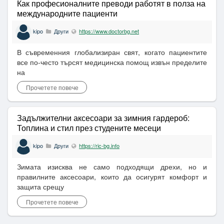
Как професионалните преводи работят в полза на
международните пациенти
kipo
Други
https://www.doctorbg.net
В съвременния глобализиран свят, когато пациентите
все по-често търсят медицинска помощ извън пределите
на
Прочетете повече
Задължителни аксесоари за зимния гардероб:
Топлина и стил през студените месеци
kipo
Други
https://ric-bg.info
Зимата изисква не само подходящи дрехи, но и
правилните аксесоари, които да осигурят комфорт и
защита срещу
Прочетете повече