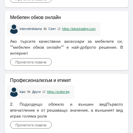
Мебелен обков онлайн
internetreklama
Свят
https://lotostrading.com
Ако търсите качествени аксесоари за мебелите си,
**мебелен обков онлайн** е най-доброто решение. В
интернет
Прочетете повече
Професионализъм и етикет
kipo
Други
https://orator.bg
2. Подходящо облекло и външен видПървото
впечатление е от решаващо значение, а външният вид
играе голяма роля
Прочетете повече