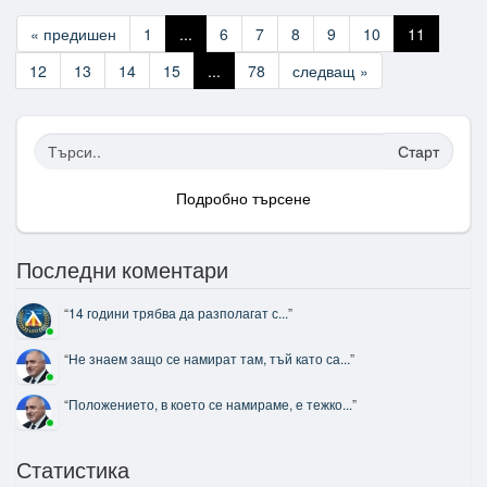
« предишен
1
...
6
7
8
9
10
11
12
13
14
15
...
78
следващ »
Старт
Подробно търсене
Последни коментари
“
14 години трябва да разполагат с...
”
“
Не знаем защо се намират там, тъй като са...
”
“
Положението, в което се намираме, е тежко...
”
Статистика