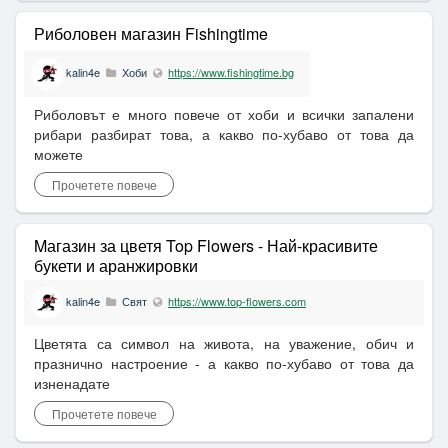
Риболовен магазин Fishingtime
kalin4e
Хоби
https://www.fishingtime.bg
Риболовът е много повече от хоби и всички запалени
рибари разбират това, а какво по-хубаво от това да
можете
Прочетете повече
Mагазин за цветя Top Flowers - Най-красивите
букети и аранжировки
kalin4e
Свят
https://www.top-flowers.com
Цветята са символ на живота, на уважение, обич и
празнично настроение - а какво по-хубаво от това да
изненадате
Прочетете повече