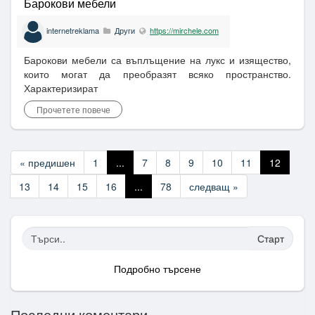
Барокови мебели
internetreklama
Други
https://mirchele.com
Барокови мебели са въплъщение на лукс и изящество,
които могат да преобразят всяко пространство.
Характеризират
Прочетете повече
« предишен
1
...
7
8
9
10
11
12
13
14
15
16
...
78
следващ »
Старт
Подробно търсене
Последни коментари