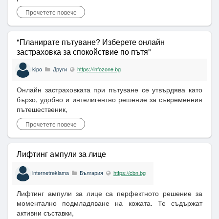
Прочетете повече
"Планирате пътуване? Изберете онлайн
застраховка за спокойствие по пътя"
kipo
Други
https://infozone.bg
Онлайн застраховката при пътуване се утвърдява като
бързо, удобно и интелигентно решение за съвременния
пътешественик,
Прочетете повече
Лифтинг ампули за лице
internetreklama
България
https://cbn.bg
Лифтинг ампули за лице са перфектното решение за
моментално подмладяване на кожата. Те съдържат
активни съставки,