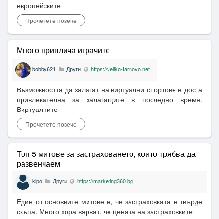
европейските
Прочетете повече
Много привлича играчите
bobby621
Други
https://veliko-tarnovo.net
Възможността да залагат на виртуални спортове е доста
привлекателна за залагащите в последно време.
Виртуалните
Прочетете повече
Топ 5 митове за застраховането, които трябва да
развенчаем
kipo
Други
https://marketing360.bg
Един от основните митове е, че застраховката е твърде
скъпа. Много хора вярват, че цената на застраховките