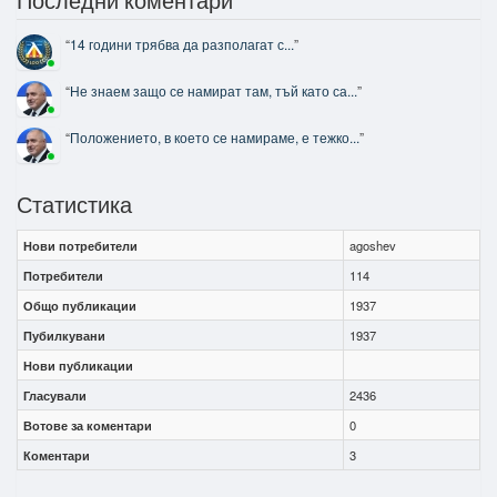
“
14 години трябва да разполагат с...
”
“
Не знаем защо се намират там, тъй като са...
”
“
Положението, в което се намираме, е тежко...
”
Статистика
Нови потребители
agoshev
Потребители
114
Общо публикации
1937
Пубилкувани
1937
Нови публикации
Гласували
2436
Вотове за коментари
0
Коментари
3