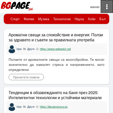
To
Начало
Публикувани новини
na
Спорт
Филми
Музика
Технологии
Наука
Хоби
Българи
Ароматни свещи за спокойствие и енергия: Ползи
за здравето и съвети за правилната употреба
kipo
Други
https://www.radiowish.net
Ползите от ароматните свещи са многобройни. Те могат
значително да намалят стреса и напрежението, като
определени
Прочетете повече
Тенденции в обзавеждането на баня през 2025:
Интелигентни технологии и устойчиви материали
kipo
Други
https://ilianaivanova.eu