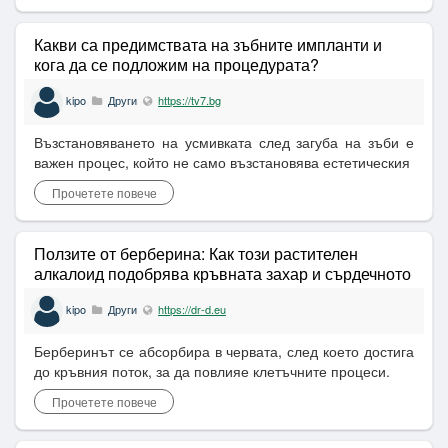
Какви са предимствата на зъбните импланти и
кога да се подложим на процедурата?
kipo
Други
https://tv7.bg
Възстановяването на усмивката след загуба на зъби е
важен процес, който не само възстановява естетическия
Прочетете повече
Ползите от берберина: Как този растителен
алкалоид подобрява кръвната захар и сърдечното
здраве
kipo
Други
https://dr-d.eu
Берберинът се абсорбира в червата, след което достига
до кръвния поток, за да повлияе клетъчните процеси.
Прочетете повече