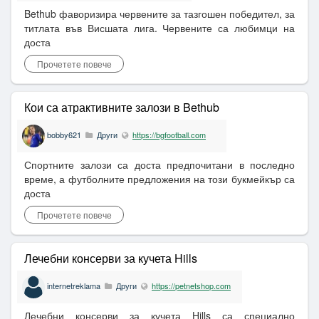
Bethub фаворизира червените за тазгошен победител, за
титлата във Висшата лига. Червените са любимци на
доста
Прочетете повече
Кои са атрактивните залози в Bethub
bobby621
Други
https://bgfootball.com
Спортните залози са доста предпочитани в последно
време, а футболните предложения на този букмейкър са
доста
Прочетете повече
Лечебни консерви за кучета Hills
internetreklama
Други
https://petnetshop.com
Лечебни консерви за кучета Hills са специално