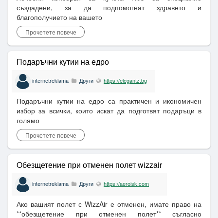
създадени, за да подпомогнат здравето и
благополучието на вашето
Прочетете повече
Подаръчни кутии на едро
internetreklama
Други
https://elegantz.bg
Подаръчни кутии на едро са практичен и икономичен
избор за всички, които искат да подготвят подаръци в
голямо
Прочетете повече
Oбезщетение при отменен полет wizzair
internetreklama
Други
https://aeroisk.com
Ако вашият полет с WizzAir е отменен, имате право на
**обезщетение при отменен полет** съгласно