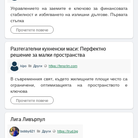
Управлението на заемите е ключово за финансовата
стабилност и избягването на излишни дългове. Първата
стъпка
Прочетете повече
Разтегателни кухненски маси: Перфектно
решение за малки пространства
kipo
Други
https://fensrim.com
В съвременния свят, където жилищните площи често са
ограничени, оптимизацията на пространството е
ключова
Прочетете повече
Лига Ливърпул
bobby621
Други
https://trud.bg