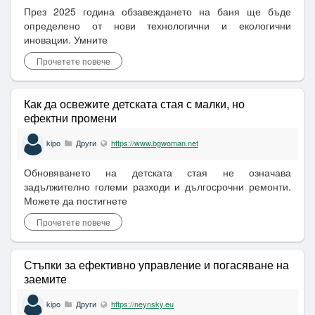
През 2025 година обзавеждането на баня ще бъде
определено от нови технологични и екологични
иновации. Умните
Прочетете повече
Как да освежите детската стая с малки, но
ефектни промени
kipo
Други
https://www.bgwoman.net
Обновяването на детската стая не означава
задължително големи разходи и дългосрочни ремонти.
Можете да постигнете
Прочетете повече
Стъпки за ефективно управление и погасяване на
заемите
kipo
Други
https://neynsky.eu