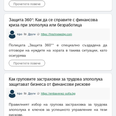
Прочетете повече
Защита 360°: Как да се справите с финансова
криза при злополука или безработица
kipo
Други
https://freshnewsbg.com
Полицата „Защита 360°“ е специално създадена да
отговори на нуждите на хората в такива ситуации, като
осигурява
Прочетете повече
Как груповите застраховки за трудова злополука
защитават бизнеса от финансови рискове
kipo
Други
https://embavenez-sofia.bg
Правилният избор на групова застраховка за трудова
злополука е ключов за успешното управление на тези
рискове.