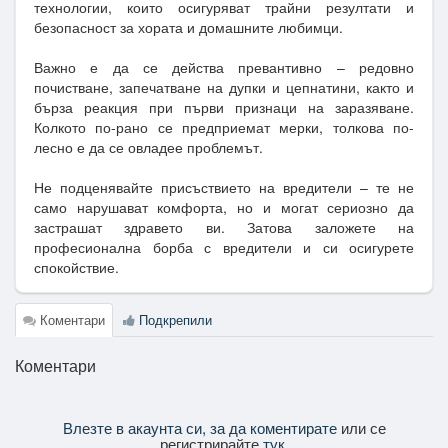
технологии, които осигуряват трайни резултати и
безопасност за хората и домашните любимци.
Важно е да се действа превантивно – редовно
почистване, запечатване на дупки и цепнатини, както и
бърза реакция при първи признаци на заразяване.
Колкото по-рано се предприемат мерки, толкова по-
лесно е да се овладее проблемът.
Не подценявайте присъствието на вредители – те не
само нарушават комфорта, но и могат сериозно да
застрашат здравето ви. Затова заложете на
професионална борба с вредители и си осигурете
спокойствие.
Коментари
Подкрепили
Коментари
Влезте в акаунта си, за да коментирате
или се
регистрирайте
тук
.