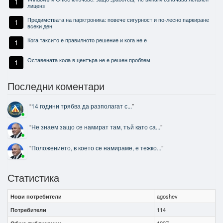
1
лиценз
Предимствата на парктроника: повече сигурност и по-лесно паркиране
1
всеки ден
Кога таксито е правилното решение и кога не е
1
Оставената кола в центъра не е решен проблем
1
Последни коментари
“
14 години трябва да разполагат с...
”
“
Не знаем защо се намират там, тъй като са...
”
“
Положението, в което се намираме, е тежко...
”
Статистика
Нови потребители
agoshev
Потребители
114