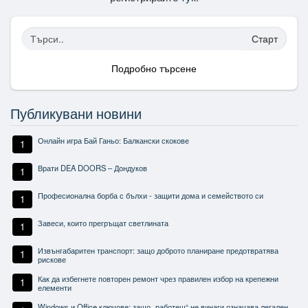
Старт
Подробно търсене
Публикувани новини
Онлайн игра Бай Ганьо: Балкански скокове
1
Врати DEA DOORS – Дондуков
1
Професионална борба с бълхи - защити дома и семейството си
1
Завеси, които прегръщат светлината
1
Извънгабаритен транспорт: защо доброто планиране предотвратява
1
рискове
Как да избегнете повторен ремонт чрез правилен избор на крепежни
1
елементи
Windows и Office ключове: защо „работещ“ не винаги означава легален