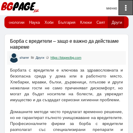
To
Начало
na
Технологии
Наука
Хоби
България
Клюки
Свят
Други
Борба с вредители – защо е важно да действаме
навреме
sharer
Други
https://biopestbg.com
Борбата с вредители е ключова за здравословната и
безопасна среда у дома или в работното място.
Хлебарки, мравки, бълхи, дървеници, плъхове и други
нежелани гости не само причиняват дискомфорт, но
могат да бъдат носители на болести, да увреждат
имущество и да създадат сериозни хигиенни проблеми.
Домашните методи често предлагат временно решение,
но не гарантират пълното унищожаване на вредителите.
Професионалните фирми за борба с вредители
разполагат със специализирани препарати и